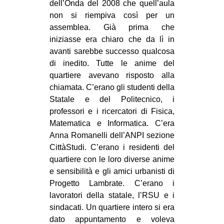
dell’Onda del 2008 che quell’aula
CULTURE
non si riempiva così per un
ARTE
assemblea. Già prima che
iniziasse era chiaro che da lì in
CINEMA
avanti sarebbe successo qualcosa
MANIFESTI
di inedito. Tutte le anime del
quartiere avevano risposto alla
MUSICA
chiamata. C’erano gli studenti della
RECENSIONI
Statale e del Politecnico, i
professori e i ricercatori di Fisica,
INTERNAZIONALE
Matematica e Informatica. C’era
AFRICA
Anna Romanelli dell’ANPI sezione
CittàStudi. C’erano i residenti del
AMERICHE
quartiere con le loro diverse anime
ESTREMO ORIENTE
e sensibilità e gli amici urbanisti di
Progetto Lambrate. C’erano i
EUROPA
lavoratori della statale, l’RSU e i
MEDIO ORIENTE
sindacati. Un quartiere intero si era
MONDO
dato appuntamento e voleva