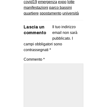
covid19
emergenza
expo
lotte
manifestazioni
parco bassini
quartiere
spostamento
università
Lascia un
Il tuo indirizzo
commento
email non sarà
pubblicato.
I
campi obbligatori sono
contrassegnati
*
Commento
*