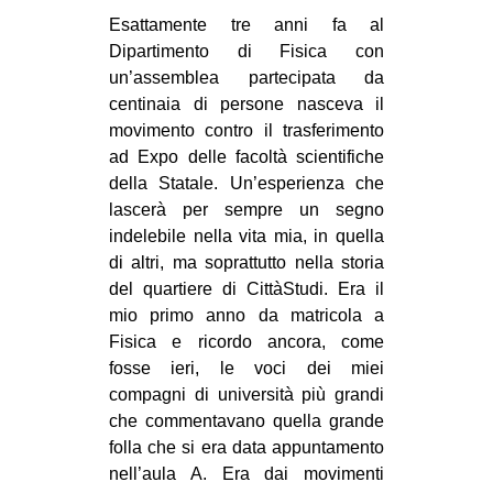
MILANO
Esattamente tre anni fa al
MOBILITAZIONI
Dipartimento di Fisica con
un’assemblea partecipata da
SPAZI
centinaia di persone nasceva il
SPORT POPOLARE
movimento contro il trasferimento
ad Expo delle facoltà scientifiche
MOVIMENTI
della Statale. Un’esperienza che
AMBIENTE
lascerà per sempre un segno
indelebile nella vita mia, in quella
ANTIFASCISMO
di altri, ma soprattutto nella storia
DIRITTO ALL’ABITARE
del quartiere di CittàStudi. Era il
mio primo anno da matricola a
GENERI
Fisica e ricordo ancora, come
MIGRAZIONI
fosse ieri, le voci dei miei
compagni di università più grandi
PRECARIATO
che commentavano quella grande
REPRESSIONE
folla che si era data appuntamento
STUDENTI
nell’aula A. Era dai movimenti