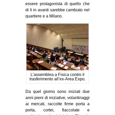
essere protagonista di quello che
EVENTI
di li in avanti sarebbe cambiato nel
quartiere e a Milano.
in
Fb
tw
bsky
ms
L’assemblea a Fisica contro il
SEARCH
trasferimento all’ex-Area Expo.
Da quel giorno sono iniziati due
anni pieni di iniziative, volantinaggi
ai mercati, raccolte firme porta a
porta, cortei, fiaccolate e