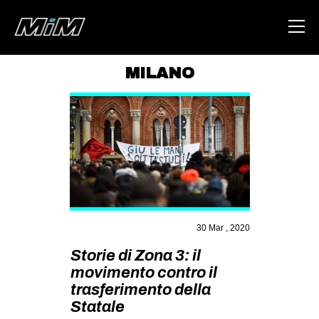
MILANO
HOME
ABOUT
AREA
DEGENERAZIONE
GAZA FREESTYLE
CSOA LAMBRETTA
30 Mar , 2020
MSM
Storie di Zona 3: il
movimento contro il
STUDENTI TSUNAMI
trasferimento della
ZAM
Statale