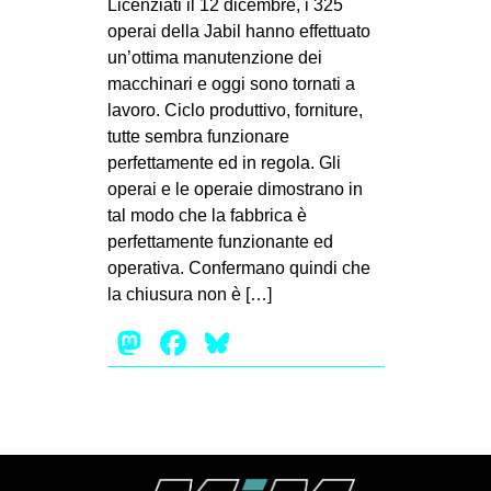
Licenziati il 12 dicembre, i 325
MILANO
operai della Jabil hanno effettuato
MOBILITAZIONI
un’ottima manutenzione dei
macchinari e oggi sono tornati a
SPAZI
lavoro. Ciclo produttivo, forniture,
SPORT POPOLARE
tutte sembra funzionare
perfettamente ed in regola. Gli
MOVIMENTI
operai e le operaie dimostrano in
AMBIENTE
tal modo che la fabbrica è
perfettamente funzionante ed
ANTIFASCISMO
operativa. Confermano quindi che
DIRITTO ALL’ABITARE
la chiusura non è […]
GENERI
Mastodon
Facebook
Bluesky
MIGRAZIONI
PRECARIATO
REPRESSIONE
STUDENTI