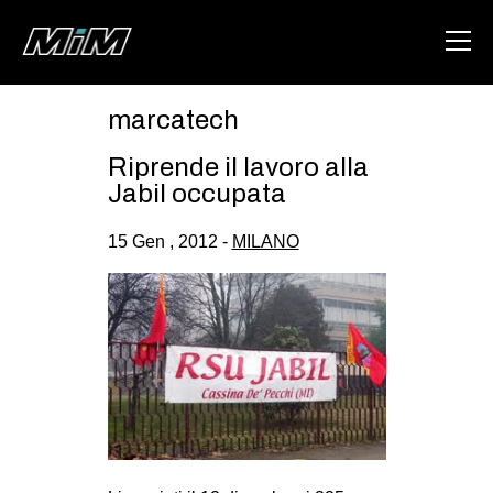
marcatech
HOME
Riprende il lavoro alla
ABOUT
Jabil occupata
AREA
15 Gen , 2012 -
MILANO
DEGENERAZIONE
GAZA FREESTYLE
CSOA LAMBRETTA
MSM
STUDENTI TSUNAMI
ZAM