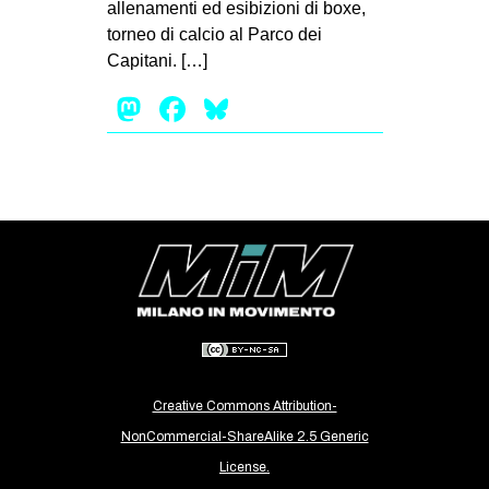
allenamenti ed esibizioni di boxe,
EVENTI
torneo di calcio al Parco dei
Capitani. […]
in
Mastodon
Facebook
Bluesky
Fb
tw
bsky
ms
SEARCH
Creative Commons Attribution-
NonCommercial-ShareAlike 2.5 Generic
License.