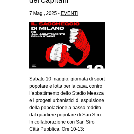
dei Capitani
CULTURE
7 Mag , 2025 -
EVENTI
ARTE
CINEMA
MANIFESTI
MUSICA
RECENSIONI
INTERNAZIONALE
Sabato 10 maggio: giornata di sport
AFRICA
popolare e lotta per la casa, contro
AMERICHE
l’abbattimento dello Stadio Meazza
ESTREMO ORIENTE
e i progetti urbanistici di espulsione
della popolazione a basso reddito
EUROPA
dal quartiere popolare di San Siro.
MEDIO ORIENTE
In collaborazione con San Siro
Città Pubblica. Ore 10-13:
MONDO