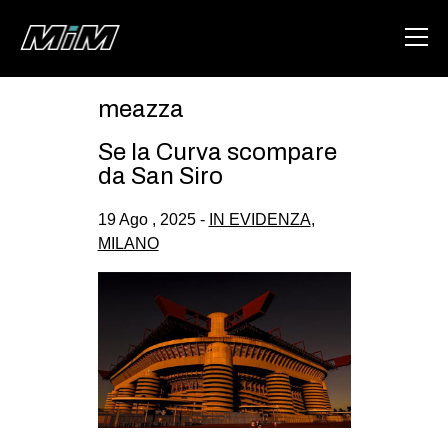
meazza
HOME
Se la Curva scompare
ABOUT
da San Siro
AREA
19 Ago , 2025 -
IN EVIDENZA
,
MILANO
DEGENERAZIONE
GAZA FREESTYLE
CSOA LAMBRETTA
MSM
STUDENTI TSUNAMI
ZAM