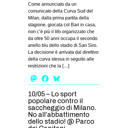
MILANO
Come annunciato da un
comunicato della Curva Sud del
MOBILITAZIONI
Milan, dalla prima partita della
SPAZI
stagione, giocata col Bari in casa,
non c’è più il tifo organizzato che
SPORT POPOLARE
da oltre 50 anni occupa il secondo
MOVIMENTI
anello blu dello stadio di San Siro.
La decisione è arrivata dal direttivo
AMBIENTE
della curva stessa in seguito alle
ANTIFASCISMO
restrizioni che la […]
DIRITTO ALL’ABITARE
Mastodon
Facebook
Bluesky
GENERI
10/05 – Lo sport
MIGRAZIONI
popolare contro il
PRECARIATO
saccheggio di Milano.
REPRESSIONE
No all’abbattimento
dello stadio! @ Parco
STUDENTI