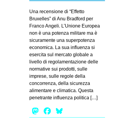
MILANO
Una recensione di “Effetto
MOBILITAZIONI
Bruxelles” di Anu Bradford per
SPAZI
Franco Angeli. L’Unione Europea
non è una potenza militare ma è
SPORT POPOLARE
sicuramente una superpotenza
MOVIMENTI
economica. La sua influenza si
esercita sul mercato globale a
AMBIENTE
livello di regolamentazione delle
ANTIFASCISMO
normative sui prodotti, sulle
imprese, sulle regole della
DIRITTO ALL’ABITARE
concorrenza, della sicurezza
GENERI
alimentare e climatica. Questa
MIGRAZIONI
penetrante influenza politica […]
PRECARIATO
Mastodon
Facebook
Bluesky
REPRESSIONE
STUDENTI