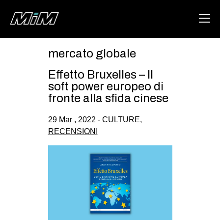
mercato globale
HOME
Effetto Bruxelles – Il
ABOUT
soft power europeo di
fronte alla sfida cinese
AREA
29 Mar , 2022 -
CULTURE
,
DEGENERAZIONE
RECENSIONI
GAZA FREESTYLE
CSOA LAMBRETTA
MSM
STUDENTI TSUNAMI
ZAM