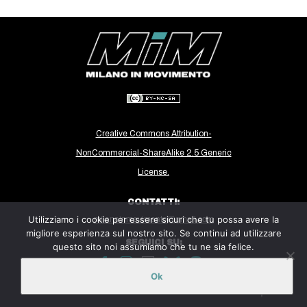
CULTURE
ARTE
CINEMA
MANIFESTI
MUSICA
RECENSIONI
Creative Commons Attribution-
NonCommercial-ShareAlike 2.5 Generic
INTERNAZIONALE
License.
AFRICA
CONTATTI:
AMERICHE
Utilizziamo i cookie per essere sicuri che tu possa avere la
milanoinmovimento@gmail.com
ESTREMO ORIENTE
migliore esperienza sul nostro sito. Se continui ad utilizzare
SEGUICI SU:
questo sito noi assumiamo che tu ne sia felice.
EUROPA
MEDIO ORIENTE
Ok
Sito ospitato sulla piattaforma
Midala
MONDO