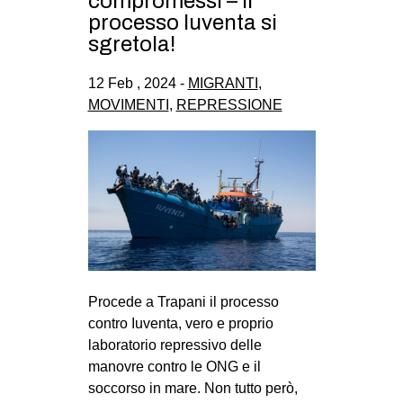
compromessi – il
CULTURE
processo Iuventa si
sgretola!
ARTE
CINEMA
12 Feb , 2024 -
MIGRANTI
,
MOVIMENTI
,
REPRESSIONE
MANIFESTI
MUSICA
RECENSIONI
INTERNAZIONALE
AFRICA
AMERICHE
ESTREMO ORIENTE
Procede a Trapani il processo
contro Iuventa, vero e proprio
EUROPA
laboratorio repressivo delle
MEDIO ORIENTE
manovre contro le ONG e il
soccorso in mare. Non tutto però,
MONDO