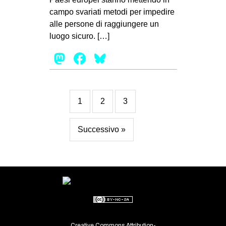
campo svariati metodi per impedire
alle persone di raggiungere un
luogo sicuro. […]
Mastodon
Facebook
Bluesky
1
2
3
Successivo »
Creative Commons Attribution-