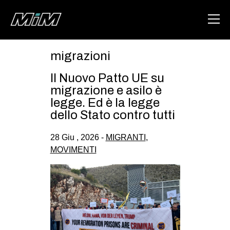
migrazioni
HOME
Il Nuovo Patto UE su
ABOUT
migrazione e asilo è
legge. Ed è la legge
AREA
dello Stato contro tutti
DEGENERAZIONE
28 Giu , 2026 -
MIGRANTI
,
GAZA FREESTYLE
MOVIMENTI
CSOA LAMBRETTA
MSM
STUDENTI TSUNAMI
ZAM