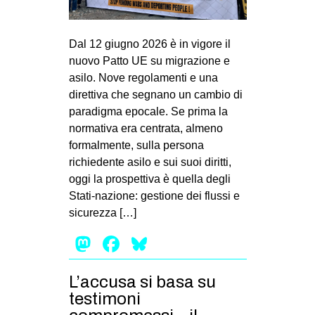
MILANO
MOBILITAZIONI
Dal 12 giugno 2026 è in vigore il
SPAZI
nuovo Patto UE su migrazione e
asilo. Nove regolamenti e una
SPORT POPOLARE
direttiva che segnano un cambio di
MOVIMENTI
paradigma epocale. Se prima la
normativa era centrata, almeno
AMBIENTE
formalmente, sulla persona
ANTIFASCISMO
richiedente asilo e sui suoi diritti,
oggi la prospettiva è quella degli
DIRITTO ALL’ABITARE
Stati-nazione: gestione dei flussi e
GENERI
sicurezza […]
MIGRAZIONI
Mastodon
Facebook
Bluesky
PRECARIATO
REPRESSIONE
L’accusa si basa su
testimoni
STUDENTI