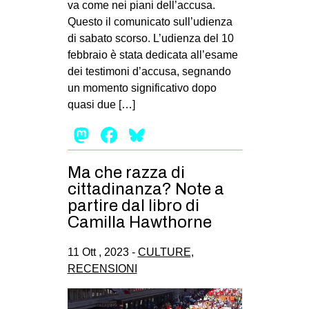
va come nei piani dell’accusa.
EVENTI
Questo il comunicato sull’udienza
di sabato scorso. L’udienza del 10
in
febbraio è stata dedicata all’esame
dei testimoni d’accusa, segnando
Fb
un momento significativo dopo
quasi due […]
tw
Mastodon
Facebook
Bluesky
bsky
Ma che razza di
ms
cittadinanza? Note a
partire dal libro di
SEARCH
Camilla Hawthorne
11 Ott , 2023 -
CULTURE
,
RECENSIONI