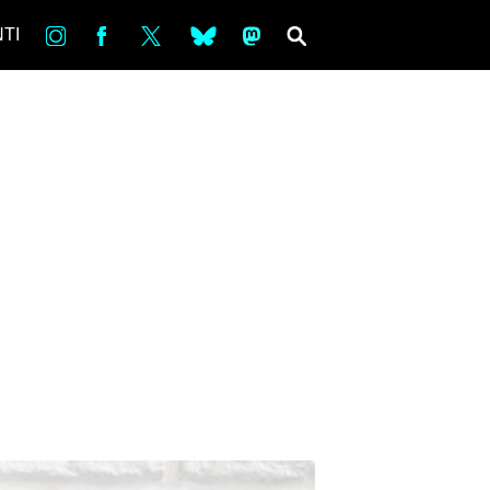
in
Fb
tw
bsky
ms
SEARCH
TI