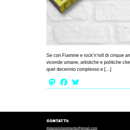
Se con Fiamme e rock’n’roll di cinque ann
vicende umane, artistiche e politiche che h
quel decennio complesso e […]
Mastodon
Facebook
Bluesky
CONTATTI:
milanoinmovimento@gmail.com