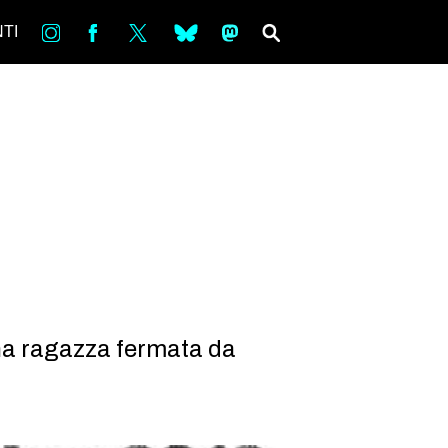
in
Fb
tw
bsky
ms
SEARCH
TI
una ragazza fermata da