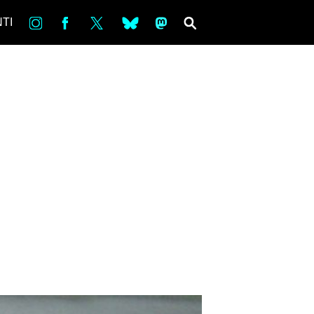
in
Fb
tw
bsky
ms
SEARCH
TI