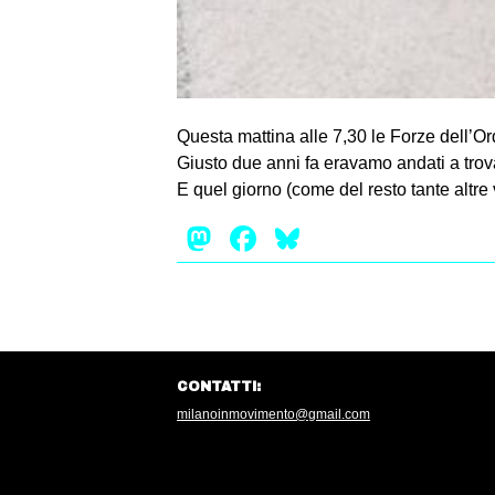
Questa mattina alle 7,30 le Forze dell’
Giusto due anni fa eravamo andati a trovare
E quel giorno (come del resto tante altr
Mastodon
Facebook
Bluesky
CONTATTI:
milanoinmovimento@gmail.com