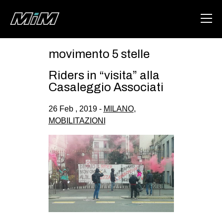
movimento 5 stelle
HOME
Riders in “visita” alla
ABOUT
Casaleggio Associati
AREA
26 Feb , 2019 -
MILANO
,
MOBILITAZIONI
DEGENERAZIONE
GAZA FREESTYLE
CSOA LAMBRETTA
MSM
STUDENTI TSUNAMI
ZAM