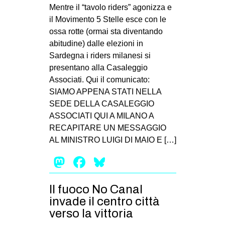
MILANO
Mentre il “tavolo riders” agonizza e
il Movimento 5 Stelle esce con le
MOBILITAZIONI
ossa rotte (ormai sta diventando
SPAZI
abitudine) dalle elezioni in
Sardegna i riders milanesi si
SPORT POPOLARE
presentano alla Casaleggio
MOVIMENTI
Associati. Qui il comunicato:
SIAMO APPENA STATI NELLA
AMBIENTE
SEDE DELLA CASALEGGIO
ANTIFASCISMO
ASSOCIATI QUI A MILANO A
RECAPITARE UN MESSAGGIO
DIRITTO ALL’ABITARE
AL MINISTRO LUIGI DI MAIO E […]
GENERI
Mastodon
Facebook
Bluesky
MIGRAZIONI
PRECARIATO
Il fuoco No Canal
REPRESSIONE
invade il centro città
verso la vittoria
STUDENTI