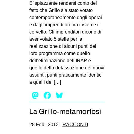
E’ spiazzante rendersi conto del
EVENTI
fatto che Grillo sia stato votato
contemporaneamente dagli operai
in
e dagli imprenditori. Va insieme il
cervello. Gli imprenditori dicono di
Fb
aver votato 5 stelle per la
realizzazione di alcuni punti del
tw
loro programma come quello
dell’eliminazione dell’IRAP e
bsky
quello della detassazione dei nuovi
assunti, punti praticamente identici
ms
a quelli del […]
SEARCH
Mastodon
Facebook
Bluesky
La Grillo-metamorfosi
28 Feb , 2013 -
RACCONTI