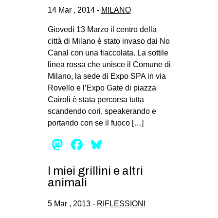
CULTURE
14 Mar , 2014 -
MILANO
ARTE
Giovedì 13 Marzo il centro della
città di Milano è stato invaso dai No
CINEMA
Canal con una fiaccolata. La sottile
MANIFESTI
linea rossa che unisce il Comune di
MUSICA
Milano, la sede di Expo SPA in via
Rovello e l’Expo Gate di piazza
RECENSIONI
Cairoli è stata percorsa tutta
scandendo cori, speakerando e
INTERNAZIONALE
portando con se il fuoco […]
AFRICA
Mastodon
Facebook
Bluesky
AMERICHE
ESTREMO ORIENTE
I miei grillini e altri
EUROPA
animali
MEDIO ORIENTE
5 Mar , 2013 -
RIFLESSIONI
MONDO