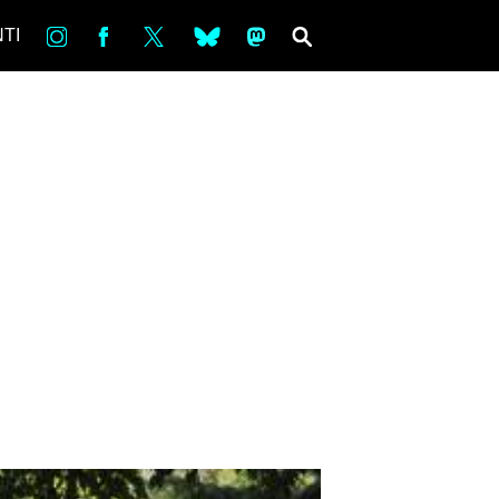
in
Fb
tw
bsky
ms
SEARCH
TI