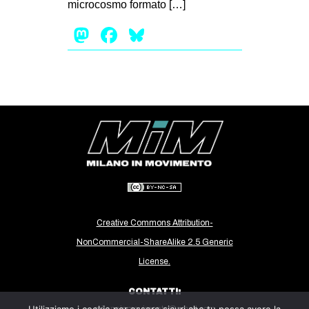
microcosmo formato […]
CULTURE
Mastodon
Facebook
Bluesky
ARTE
CINEMA
MANIFESTI
MUSICA
RECENSIONI
INTERNAZIONALE
AFRICA
AMERICHE
Creative Commons Attribution-
ESTREMO ORIENTE
NonCommercial-ShareAlike 2.5 Generic
EUROPA
License.
MEDIO ORIENTE
CONTATTI:
MONDO
milanoinmovimento@gmail.com