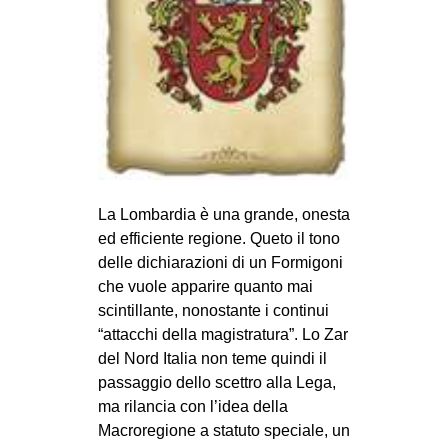
MILANO
MOBILITAZIONI
SPAZI
SPORT POPOLARE
MOVIMENTI
AMBIENTE
La Lombardia è una grande, onesta
ANTIFASCISMO
ed efficiente regione. Queto il tono
DIRITTO ALL’ABITARE
delle dichiarazioni di un Formigoni
che vuole apparire quanto mai
GENERI
scintillante, nonostante i continui
MIGRAZIONI
“attacchi della magistratura”. Lo Zar
del Nord Italia non teme quindi il
PRECARIATO
passaggio dello scettro alla Lega,
REPRESSIONE
ma rilancia con l’idea della
STUDENTI
Macroregione a statuto speciale, un