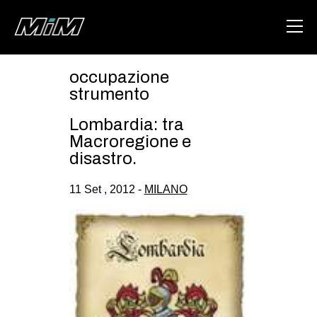
occupazione
HOME
strumento
ABOUT
Lombardia: tra
Macroregione e
AREA
disastro.
DEGENERAZIONE
11 Set , 2012 -
MILANO
GAZA FREESTYLE
CSOA LAMBRETTA
MSM
STUDENTI TSUNAMI
ZAM