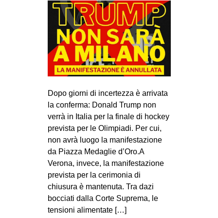
CULTURE
ARTE
CINEMA
MANIFESTI
MUSICA
RECENSIONI
Dopo giorni di incertezza è arrivata
la conferma: Donald Trump non
INTERNAZIONALE
verrà in Italia per la finale di hockey
prevista per le Olimpiadi. Per cui,
AFRICA
non avrà luogo la manifestazione
AMERICHE
da Piazza Medaglie d’Oro.A
ESTREMO ORIENTE
Verona, invece, la manifestazione
prevista per la cerimonia di
EUROPA
chiusura è mantenuta. Tra dazi
MEDIO ORIENTE
bocciati dalla Corte Suprema, le
tensioni alimentate […]
MONDO