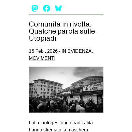
Mastodon
Facebook
Bluesky
EVENTI
in
Comunità in rivolta.
Qualche parola sulle
Fb
Utopiadi
tw
15 Feb , 2026 -
IN EVIDENZA
,
MOVIMENTI
bsky
ms
SEARCH
Lotta, autogestione e radicalità
hanno sfregiato la maschera