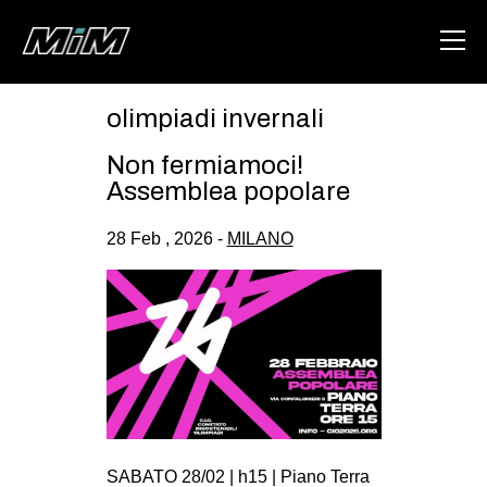
olimpiadi invernali
HOME
Non fermiamoci!
ABOUT
Assemblea popolare
AREA
28 Feb , 2026 -
MILANO
DEGENERAZIONE
GAZA FREESTYLE
CSOA LAMBRETTA
MSM
STUDENTI TSUNAMI
ZAM
SABATO 28/02 | h15 | Piano Terra