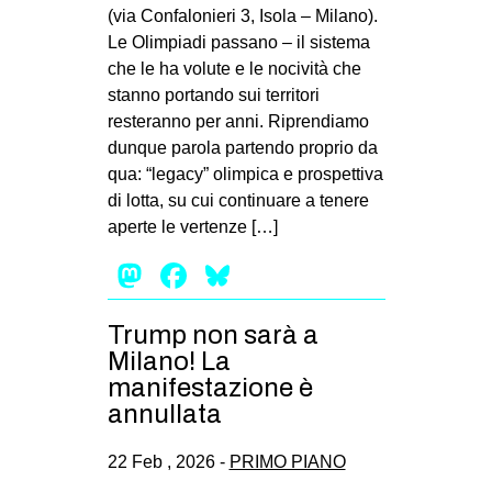
MILANO
(via Confalonieri 3, Isola – Milano).
Le Olimpiadi passano – il sistema
MOBILITAZIONI
che le ha volute e le nocività che
SPAZI
stanno portando sui territori
resteranno per anni. Riprendiamo
SPORT POPOLARE
dunque parola partendo proprio da
MOVIMENTI
qua: “legacy” olimpica e prospettiva
di lotta, su cui continuare a tenere
AMBIENTE
aperte le vertenze […]
ANTIFASCISMO
Mastodon
Facebook
Bluesky
DIRITTO ALL’ABITARE
GENERI
Trump non sarà a
Milano! La
MIGRAZIONI
manifestazione è
PRECARIATO
annullata
REPRESSIONE
22 Feb , 2026 -
PRIMO PIANO
STUDENTI