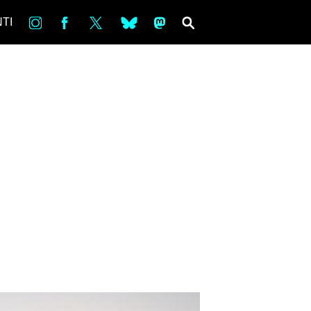
in
Fb
tw
bsky
ms
SEARCH
TI