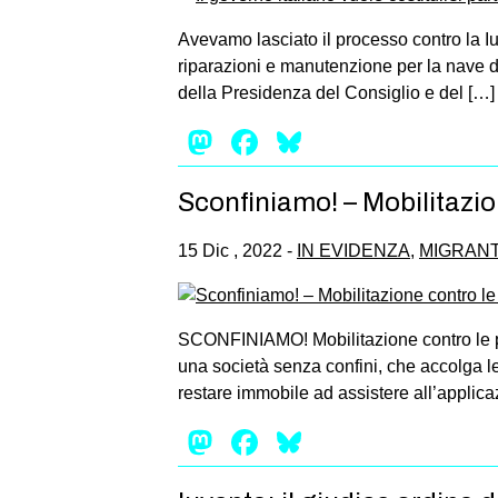
Avevamo lasciato il processo contro la Iu
riparazioni e manutenzione per la nave de
della Presidenza del Consiglio e del […]
Mastodon
Facebook
Bluesky
Sconfiniamo! – Mobilitazion
15 Dic , 2022 -
IN EVIDENZA
,
MIGRANT
SCONFINIAMO! Mobilitazione contro le poli
una società senza confini, che accolga l
restare immobile ad assistere all’applica
Mastodon
Facebook
Bluesky