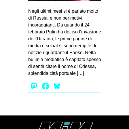
MILANO
Negli ultimi mesi si è parlato molto
MOBILITAZIONI
di Russia, e non per motivi
SPAZI
incoraggianti. Da quando il 24
febbraio Putin ha deciso l’invasione
SPORT POPOLARE
dell’Ucraina, le prime pagine di
MOVIMENTI
media e social si sono riempite di
notizie riguardanti il Paese. Nella
AMBIENTE
bulimia mediatica è capitato spesso
ANTIFASCISMO
di sentir citare il nome di Odessa,
splendida città portuale […]
DIRITTO ALL’ABITARE
Mastodon
Facebook
Bluesky
GENERI
MIGRAZIONI
PRECARIATO
REPRESSIONE
STUDENTI