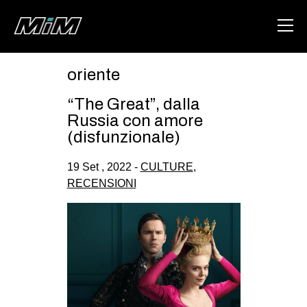
oriente
HOME
“The Great”, dalla
ABOUT
Russia con amore
(disfunzionale)
AREA
19 Set , 2022 -
CULTURE
,
DEGENERAZIONE
RECENSIONI
GAZA FREESTYLE
CSOA LAMBRETTA
MSM
STUDENTI TSUNAMI
ZAM