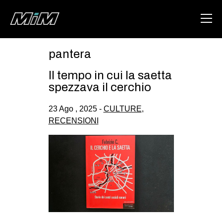
pantera
HOME
Il tempo in cui la saetta
ABOUT
spezzava il cerchio
AREA
23 Ago , 2025 -
CULTURE
,
RECENSIONI
DEGENERAZIONE
GAZA FREESTYLE
CSOA LAMBRETTA
MSM
STUDENTI TSUNAMI
ZAM