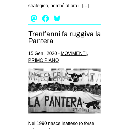
strategico, perché allora il […]
EVENTI
Mastodon
Facebook
Bluesky
in
Trent’anni fa ruggiva la
Fb
Pantera
tw
15 Gen , 2020 -
MOVIMENTI
,
bsky
PRIMO PIANO
ms
SEARCH
Nel 1990 nasce inatteso (o forse