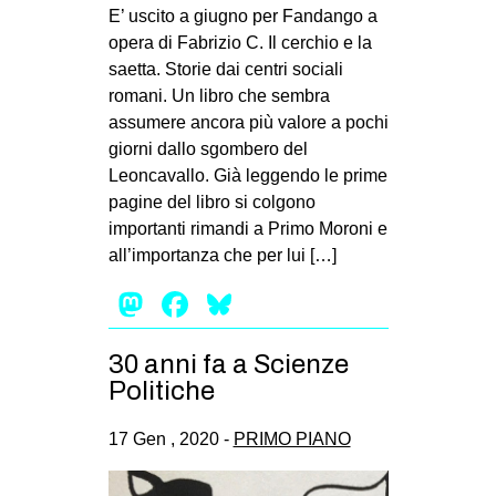
MILANO
E’ uscito a giugno per Fandango a
opera di Fabrizio C. Il cerchio e la
MOBILITAZIONI
saetta. Storie dai centri sociali
SPAZI
romani. Un libro che sembra
assumere ancora più valore a pochi
SPORT POPOLARE
giorni dallo sgombero del
MOVIMENTI
Leoncavallo. Già leggendo le prime
pagine del libro si colgono
AMBIENTE
importanti rimandi a Primo Moroni e
ANTIFASCISMO
all’importanza che per lui […]
DIRITTO ALL’ABITARE
Mastodon
Facebook
Bluesky
GENERI
30 anni fa a Scienze
MIGRAZIONI
Politiche
PRECARIATO
REPRESSIONE
17 Gen , 2020 -
PRIMO PIANO
STUDENTI