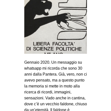
CULTURE
ARTE
CINEMA
MANIFESTI
MUSICA
RECENSIONI
INTERNAZIONALE
Gennaio 2020. Un messaggio su
AFRICA
whatsapp mi ricorda che sono 30
AMERICHE
anni dalla Pantera. Già, vero, non ci
avevo pensato, ma a questo punto
ESTREMO ORIENTE
la memoria si mette in moto alla
EUROPA
ricerca di ricordi, immagini,
sensazioni. Vado anche in cantina,
MEDIO ORIENTE
dove c’è un vecchio faldone, chiuso
MONDO
da un’eternità. Il faldone è