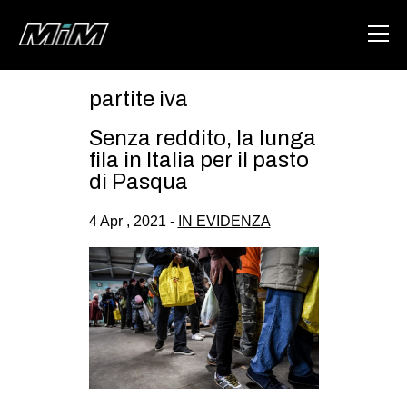
partite iva
HOME
Senza reddito, la lunga
ABOUT
fila in Italia per il pasto
di Pasqua
AREA
4 Apr , 2021 -
IN EVIDENZA
DEGENERAZIONE
GAZA FREESTYLE
CSOA LAMBRETTA
MSM
STUDENTI TSUNAMI
ZAM