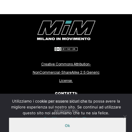
Creative Commons Attribution-
NonCommercial-ShareAlike 2.5 Generic
License.
CONTATTI:
Utilizziamo i cookie per essere sicuri che tu possa avere la
milanoinmovimento@gmail.com
migliore esperienza sul nostro sito. Se continui ad utilizzare
SEGUICI SU:
questo sito noi assumiamo che tu ne sia felice.
Ok
Sito ospitato sulla piattaforma
Midala