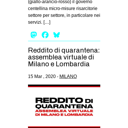
(giallo-arancio-rosso) il governo
EVENTI
centellina micro-misure risarcitorie
settore per settore, in particolare nei
in
servizi. […]
Mastodon
Facebook
Bluesky
Fb
tw
Reddito di quarantena:
assemblea virtuale di
bsky
Milano e Lombardia
ms
15 Mar , 2020 -
MILANO
SEARCH