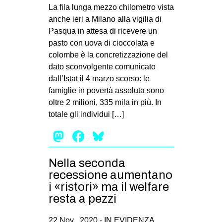
MILANO
La fila lunga mezzo chilometro vista
anche ieri a Milano alla vigilia di
MOBILITAZIONI
Pasqua in attesa di ricevere un
SPAZI
pasto con uova di cioccolata e
colombe è la concretizzazione del
SPORT POPOLARE
dato sconvolgente comunicato
MOVIMENTI
dall’Istat il 4 marzo scorso: le
famiglie in povertà assoluta sono
AMBIENTE
oltre 2 milioni, 335 mila in più. In
ANTIFASCISMO
totale gli individui […]
DIRITTO ALL’ABITARE
Mastodon
Facebook
Bluesky
GENERI
Nella seconda
MIGRAZIONI
recessione aumentano
PRECARIATO
i «ristori» ma il welfare
REPRESSIONE
resta a pezzi
STUDENTI
22 Nov , 2020 -
IN EVIDENZA