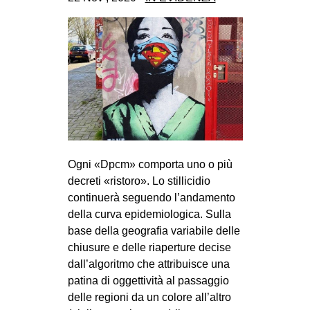
CULTURE
ARTE
CINEMA
MANIFESTI
MUSICA
RECENSIONI
INTERNAZIONALE
Ogni «Dpcm» comporta uno o più
decreti «ristoro». Lo stillicidio
AFRICA
continuerà seguendo l’andamento
AMERICHE
della curva epidemiologica. Sulla
ESTREMO ORIENTE
base della geografia variabile delle
chiusure e delle riaperture decise
EUROPA
dall’algoritmo che attribuisce una
MEDIO ORIENTE
patina di oggettività al passaggio
delle regioni da un colore all’altro
MONDO