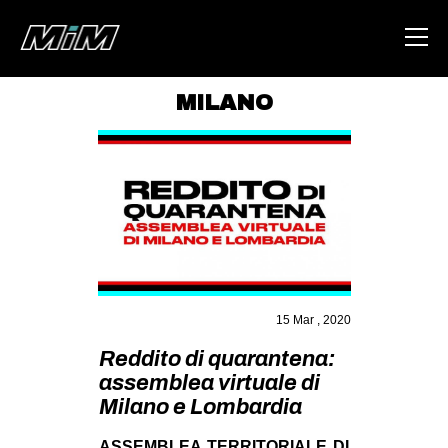
MILANO
HOME
ABOUT
AREA
DEGENERAZIONE
GAZA FREESTYLE
CSOA LAMBRETTA
15 Mar , 2020
MSM
Reddito di quarantena:
assemblea virtuale di
STUDENTI TSUNAMI
Milano e Lombardia
ZAM
ASSEMBLEA TERRITORIALE DI