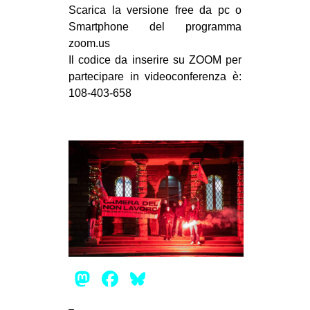
Scarica la versione free da pc o
EVENTI
Smartphone del programma
zoom.us
in
Il codice da inserire su ZOOM per
partecipare in videoconferenza è:
Fb
108-403-658
tw
bsky
ms
SEARCH
Mastodon
Facebook
Bluesky