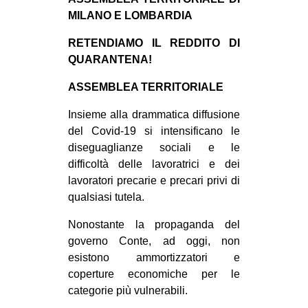
MILANO
MILANO E LOMBARDIA
MOBILITAZIONI
RETENDIAMO IL REDDITO DI
SPAZI
QUARANTENA!
SPORT POPOLARE
ASSEMBLEA TERRITORIALE
MOVIMENTI
Insieme alla drammatica diffusione
AMBIENTE
del Covid-19 si intensificano le
diseguaglianze sociali e le
ANTIFASCISMO
difficoltà delle lavoratrici e dei
DIRITTO ALL’ABITARE
lavoratori precarie e precari privi di
qualsiasi tutela.
GENERI
MIGRAZIONI
Nonostante la propaganda del
governo Conte, ad oggi, non
PRECARIATO
esistono ammortizzatori e
REPRESSIONE
coperture economiche per le
categorie più vulnerabili.
STUDENTI