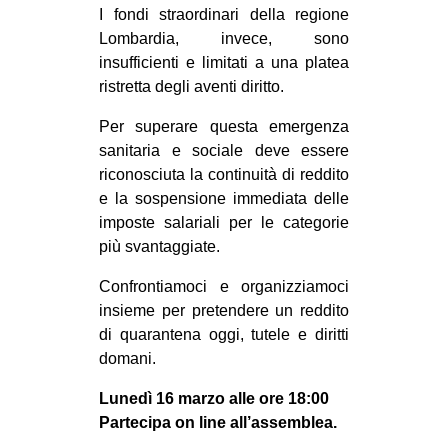
I fondi straordinari della regione
CULTURE
Lombardia, invece, sono
ARTE
insufficienti e limitati a una platea
ristretta degli aventi diritto.
CINEMA
MANIFESTI
Per superare questa emergenza
sanitaria e sociale deve essere
MUSICA
riconosciuta la continuità di reddito
RECENSIONI
e la sospensione immediata delle
imposte salariali per le categorie
INTERNAZIONALE
più svantaggiate.
AFRICA
Confrontiamoci e organizziamoci
AMERICHE
insieme per pretendere un reddito
ESTREMO ORIENTE
di quarantena oggi, tutele e diritti
domani.
EUROPA
Lunedì 16 marzo alle ore 18:00
MEDIO ORIENTE
Partecipa on line all’assemblea.
MONDO