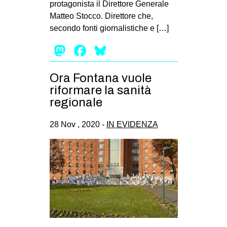
protagonista il Direttore Generale
EVENTI
Matteo Stocco. Direttore che,
secondo fonti giornalistiche e […]
in
Mastodon
Facebook
Bluesky
Fb
Ora Fontana vuole
tw
riformare la sanità
regionale
bsky
28 Nov , 2020 -
IN EVIDENZA
ms
SEARCH