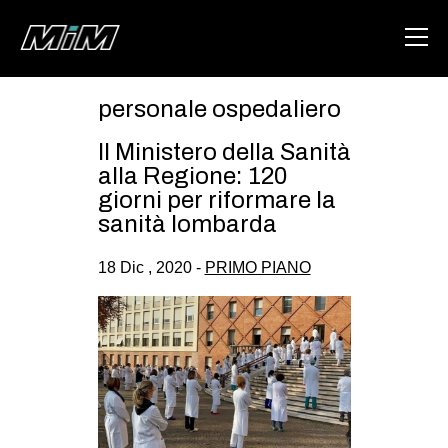
personale ospedaliero
HOME
Il Ministero della Sanità
ABOUT
alla Regione: 120
giorni per riformare la
AREA
sanità lombarda
DEGENERAZIONE
18 Dic , 2020 -
PRIMO PIANO
GAZA FREESTYLE
CSOA LAMBRETTA
MSM
STUDENTI TSUNAMI
ZAM