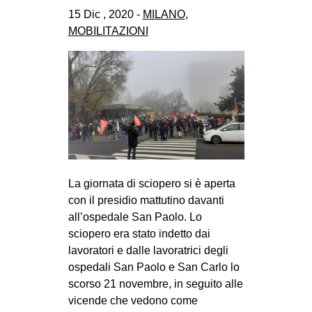
CULTURE
15 Dic , 2020 -
MILANO
,
MOBILITAZIONI
ARTE
CINEMA
MANIFESTI
MUSICA
RECENSIONI
INTERNAZIONALE
La giornata di sciopero si è aperta
AFRICA
con il presidio mattutino davanti
AMERICHE
all’ospedale San Paolo. Lo
ESTREMO ORIENTE
sciopero era stato indetto dai
lavoratori e dalle lavoratrici degli
EUROPA
ospedali San Paolo e San Carlo lo
MEDIO ORIENTE
scorso 21 novembre, in seguito alle
vicende che vedono come
MONDO