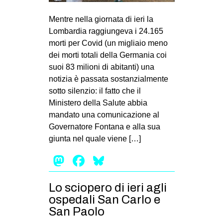
MILANO
Mentre nella giornata di ieri la
MOBILITAZIONI
Lombardia raggiungeva i 24.165
SPAZI
morti per Covid (un migliaio meno
dei morti totali della Germania coi
SPORT POPOLARE
suoi 83 milioni di abitanti) una
MOVIMENTI
notizia è passata sostanzialmente
sotto silenzio: il fatto che il
AMBIENTE
Ministero della Salute abbia
ANTIFASCISMO
mandato una comunicazione al
Governatore Fontana e alla sua
DIRITTO ALL’ABITARE
giunta nel quale viene […]
GENERI
Mastodon
Facebook
Bluesky
MIGRAZIONI
PRECARIATO
Lo sciopero di ieri agli
REPRESSIONE
ospedali San Carlo e
San Paolo
STUDENTI