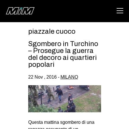
piazzale cuoco
HOME
Sgombero in Turchino
ABOUT
– Prosegue la guerra
del decoro ai quartieri
AREA
popolari
DEGENERAZIONE
22 Nov , 2016 -
MILANO
GAZA FREESTYLE
CSOA LAMBRETTA
MSM
STUDENTI TSUNAMI
ZAM
Questa mattina sgombero di una