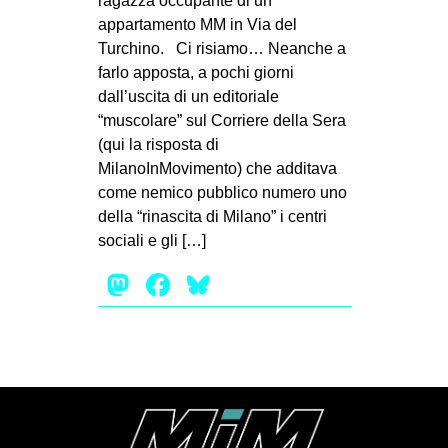
ragazza occupante di un
MILANO
appartamento MM in Via del
MOBILITAZIONI
Turchino. Ci risiamo… Neanche a
farlo apposta, a pochi giorni
SPAZI
dall’uscita di un editoriale
SPORT POPOLARE
“muscolare” sul Corriere della Sera
(qui la risposta di
MOVIMENTI
MilanoInMovimento) che additava
AMBIENTE
come nemico pubblico numero uno
della “rinascita di Milano” i centri
ANTIFASCISMO
sociali e gli […]
DIRITTO ALL’ABITARE
Mastodon
Facebook
Bluesky
GENERI
MIGRAZIONI
PRECARIATO
REPRESSIONE
STUDENTI