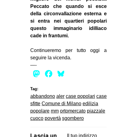
Peccato che quando si esce
della circonvallazione esterna e
si entra nei quartieri popolari
questo immaginario idilliaco
cade in frantumi.
Continueremo per tutto oggi a
seguire la vicenda.
—-
Mastodon
Facebook
Bluesky
Tag:
abbandono
aler
case popolari
case
sfitte
Comune di Milano
edilizia
popolare
mm
ortomercato
piazzale
cuoco
povertà
sgombero
Lascia un
Il tuo indirizzo