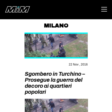
MILANO
HOME
ABOUT
AREA
DEGENERAZIONE
22 Nov , 2016
GAZA FREESTYLE
Sgombero in Turchino –
Prosegue la guerra del
CSOA LAMBRETTA
decoro ai quartieri
MSM
popolari
STUDENTI TSUNAMI
ZAM