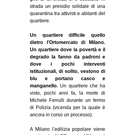
strada un presidio solidale di una
EVENTI
quarantina tra attivisti e abitanti del
quartiere.
in
Fb
Un quartiere difficile quello
dietro l’Ortomercato di Milano.
tw
Un quartiere dove la povertà e il
degrado la fanno da padroni e
bsky
dove i pochi interventi
istituzionali, di solito, vestono di
ms
blu e portano casco e
manganello.
Un quartiere che ha
SEARCH
visto, pochi anni fa, la morte di
Michele Ferrulli durante un fermo
di Polizia (vicenda per la quale è
ancora in corso un processo).
A Milano l’edilizia popolare viene