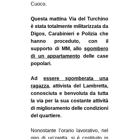
Cuoco.
CULTURE
ARTE
Questa mattina Via del Turchino
è stata totalmente militarizzata da
CINEMA
Digos, Carabinieri e Polizia che
MANIFESTI
hanno proceduto, con il
MUSICA
supporto di MM, allo
sgombero
di un appartamento
delle case
RECENSIONI
popolari.
INTERNAZIONALE
Ad
essere sgomberata una
AFRICA
ragazza
, attivista del Lambretta,
AMERICHE
conosciuta e benvoluta da tutta
la via per la sua costante attività
ESTREMO ORIENTE
di miglioramento delle condizioni
EUROPA
del quartiere.
MEDIO ORIENTE
Nonostante l’orario lavorativo, nel
MONDO
giro di un’oretta, si è costituito in