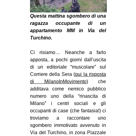
MILANO
MOBILITAZIONI
Questa mattina sgombero di una
ragazza occupante di un
SPAZI
appartamento MM in Via del
SPORT POPOLARE
Turchino.
MOVIMENTI
Ci risiamo… Neanche a farlo
AMBIENTE
apposta, a pochi giorni dall’uscita
di un editoriale “muscolare” sul
ANTIFASCISMO
Corriere della Sera (
qui la risposta
DIRITTO ALL’ABITARE
di MilanoInMovimento
) che
GENERI
additava come nemico pubblico
numero uno della “rinascita di
MIGRAZIONI
Milano” i centri sociali e gli
PRECARIATO
occupanti di case (che fantasia!) ci
troviamo a raccontare uno
REPRESSIONE
sgombero immotivato avvenuto in
STUDENTI
Via del Turchino, in zona Piazzale