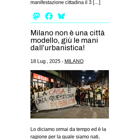
manifestazione cittadina il 3 […]
EVENTI
Mastodon
Facebook
Bluesky
in
Milano non è una città
Fb
modello, giù le mani
dall’urbanistica!
tw
18 Lug , 2025 -
MILANO
bsky
ms
SEARCH
Lo diciamo ormai da tempo ed è la
ragione per la quale siamo nati,