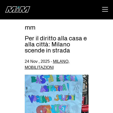
mm
HOME
Per il diritto alla casa e
ABOUT
alla città: Milano
scende in strada
AREA
24 Nov , 2025 -
MILANO
,
DEGENERAZIONE
MOBILITAZIONI
GAZA FREESTYLE
CSOA LAMBRETTA
MSM
STUDENTI TSUNAMI
ZAM