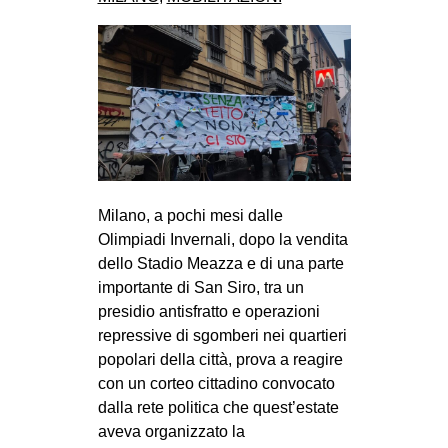
CULTURE
ARTE
CINEMA
MANIFESTI
MUSICA
RECENSIONI
Milano, a pochi mesi dalle
INTERNAZIONALE
Olimpiadi Invernali, dopo la vendita
dello Stadio Meazza e di una parte
AFRICA
importante di San Siro, tra un
AMERICHE
presidio antisfratto e operazioni
ESTREMO ORIENTE
repressive di sgomberi nei quartieri
popolari della città, prova a reagire
EUROPA
con un corteo cittadino convocato
MEDIO ORIENTE
dalla rete politica che quest’estate
aveva organizzato la
MONDO