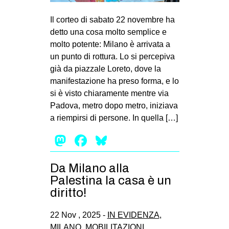
MILANO
Il corteo di sabato 22 novembre ha
MOBILITAZIONI
detto una cosa molto semplice e
SPAZI
molto potente: Milano è arrivata a
un punto di rottura. Lo si percepiva
SPORT POPOLARE
già da piazzale Loreto, dove la
MOVIMENTI
manifestazione ha preso forma, e lo
si è visto chiaramente mentre via
AMBIENTE
Padova, metro dopo metro, iniziava
ANTIFASCISMO
a riempirsi di persone. In quella […]
DIRITTO ALL’ABITARE
Mastodon
Facebook
Bluesky
GENERI
Da Milano alla
MIGRAZIONI
Palestina la casa è un
PRECARIATO
diritto!
REPRESSIONE
22 Nov , 2025 -
IN EVIDENZA
,
STUDENTI
MILANO
,
MOBILITAZIONI