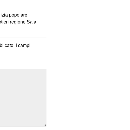
lizia popolare
tieri
regione
Sala
blicato.
I campi