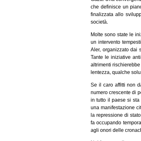
che definisce un piano
finalizzata allo svilup
società.
Molte sono state le in
un intervento tempest
Aler, organizzato dai 
Tante le iniziative ant
altrimenti rischierebbe
lentezza, qualche soluz
Se il caro affitti non 
numero crescente di pe
in tutto il paese si s
una manifestazione ci
la repressione di sta
fa occupando temporan
agli onori delle cronac