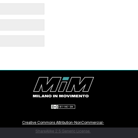
Creative Commons Attribution-NonCommercial-
ShareAlike 2.5 Generic License.