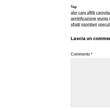
Tag:
aler
caro affitti
carovita
gentrificazione
giunta
sfratti
sgomberi
specul
Lascia un comme
Commento
*