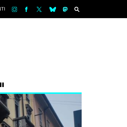
in
Fb
tw
bsky
ms
SEARCH
TI
I