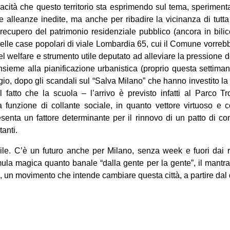
vacità che questo territorio sta esprimendo sul tema, sperimenta
 e alleanze inedite, ma anche per ribadire la vicinanza di tutta
l recupero del patrimonio residenziale pubblico (ancora in bilic
delle case popolari di viale Lombardia 65, cui il Comune vorre
del welfare e strumento utile deputato ad alleviare la pressione 
insieme alla pianificazione urbanistica (proprio questa settimana
 dopo gli scandali sul “Salva Milano” che hanno investito la G
l fatto che la scuola – l’arrivo è previsto infatti al Parco T
a funzione di collante sociale, in quanto vettore virtuoso e c
senta un fattore determinante per il rinnovo di un patto di co
tanti.
ibile. C’è un futuro anche per Milano, senza week e fuori dai 
mula magica quanto banale “dalla gente per la gente”, il mant
un movimento che intende cambiare questa città, a partire dal di
on
book
uesky