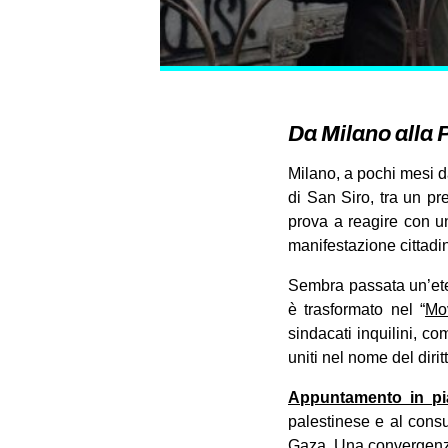
Da Milano alla P
Milano, a pochi mesi d
di San Siro, tra un pre
prova a reagire con un
manifestazione cittadin
Sembra passata un’eter
è trasformato nel “
Mo
sindacati inquilini, com
uniti nel nome del dirit
Appuntamento in pi
palestinese e al cons
Gaza. Una convergenza