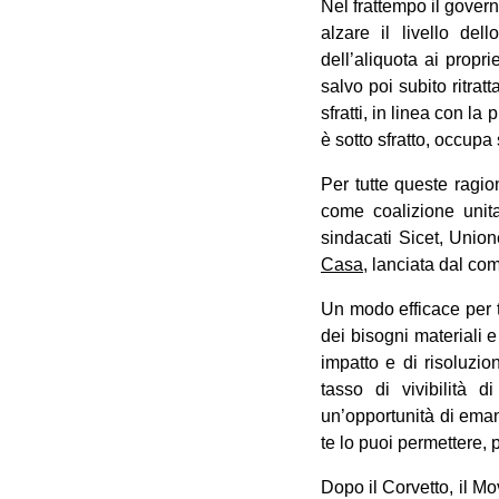
Nel frattempo il gover
alzare il livello del
dell’aliquota ai propri
salvo poi subito ritrat
sfratti, in linea con l
è sotto sfratto, occupa
Per tutte queste ragio
come coalizione unit
sindacati Sicet, Union
Casa
, lanciata dal co
Un modo efficace per t
dei bisogni materiali e
impatto e di risoluzio
tasso di vivibilità 
un’opportunità di eman
te lo puoi permettere, 
Dopo il Corvetto, il Mo