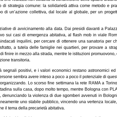
 di strategia comune: la solidarietà attiva come metodo e prat
po di un’azione collettiva, dal locale al globale, per un progett
iziative di avvicinamento alla data. Dai presidi davanti a Pala
ivo sui casi di emergenza abitativa, al flash mob in viale Rom
sindacati inquilini, per cercare di ottenere una sanatoria per c
isfratto, a tutela delle famiglie nei quartieri, per provare a stra
 di finire in mezzo alla strada, mentre le istituzioni promuovono,
ione transitoria.
dà segnali positivi, e i valori economici restano astronomici ed 
rsone sembra avere inteso a poco a poco il potenziale di quest
ta organizzando. Lo scorso fine settimana la rete RAMA a Torin
ttadina sulla casa, dopo molto tempo, mentre Bologna con PLA
to, denunciando la violenza di due sgomberi avvenuti in Bologn
eamente uno stabile pubblico, vincendo una vertenza locale, 
he il tema della precarietà abitativa.