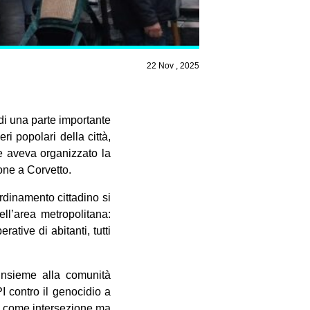
22 Nov , 2025
di una parte importante
ri popolari della città,
te aveva organizzato la
sone a Corvetto.
rdinamento cittadino si
ll’area metropolitana:
rative di abitanti, tutti
 insieme alla comunità
 contro il genocidio a
o come intersezione ma