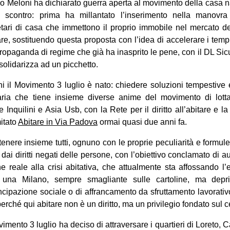
no Meloni ha dichiarato guerra aperta al movimento della casa 
lo scontro: prima ha millantato l’inserimento nella manovra
etari di casa che immettono il proprio immobile nel mercato degli 
tare, sostituendo questa proposta con l’idea di accelerare i tem
a propaganda di regime che già ha inasprito le pene, con il DL Sic
 solidarizza ad un picchetto.
ni il Movimento 3 luglio è nato: chiedere soluzioni tempestive e 
aria che tiene insieme diverse anime del movimento di lott
e Inquilini e Asia Usb, con la Rete per il diritto all’abitare e
mitato
Abitare in Via Padova
ormai quasi due anni fa.
enere insieme tutti, ognuno con le proprie peculiarità e formule,
 dai diritti negati delle persone, con l’obiettivo conclamato di 
ne reale alla crisi abitativa, che attualmente sta affossando l
di una Milano, sempre smagliante sulle cartoline, ma dep
cipazione sociale o di affrancamento da sfruttamento lavorativ
perché qui abitare non è un diritto, ma un privilegio fondato sul 
vimento 3 luglio ha deciso di attraversare i quartieri di Loreto,