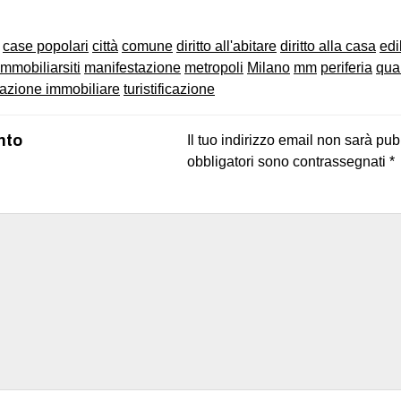
case popolari
città
comune
diritto all'abitare
diritto alla casa
edi
immobiliarsiti
manifestazione
metropoli
Milano
mm
periferia
quar
azione immobiliare
turistificazione
nto
Il tuo indirizzo email non sarà pub
obbligatori sono contrassegnati
*