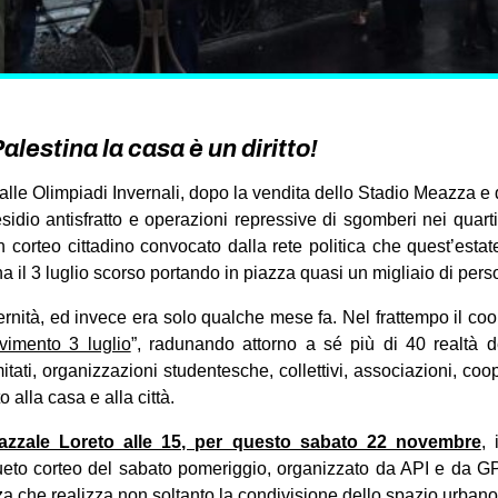
alestina la casa è un diritto!
alle Olimpiadi Invernali, dopo la vendita dello Stadio Meazza e 
sidio antisfratto e operazioni repressive di sgomberi nei quartie
 corteo cittadino convocato dalla rete politica che quest’esta
a il 3 luglio scorso portando in piazza quasi un migliaio di per
nità, ed invece era solo qualche mese fa. Nel frattempo il coo
vimento 3 luglio
”, radunando attorno a sé più di 40 realtà de
itati, organizzazioni studentesche, collettivi, associazioni, coope
to alla casa e alla città.
azzale Loreto alle 15, per questo sabato 22 novembre
,
ueto corteo del sabato pomeriggio, organizzato da API e da GPI
 che realizza non soltanto la condivisione dello spazio urban