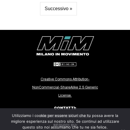
Successivo »
Creative Commons Attribution-
NonCommercial-ShareAlike 2.5 Generic
License.
CONTATTI:
Utilizziamo i cookie per essere sicuri che tu possa avere la
milanoinmovimento@gmail.com
migliore esperienza sul nostro sito. Se continui ad utilizzare
SEGUICI SU:
questo sito noi assumiamo che tu ne sia felice.