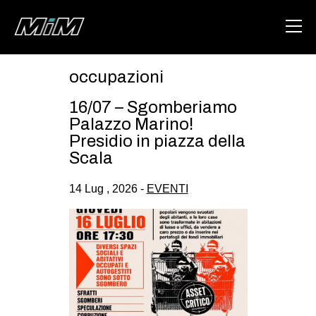
occupazioni
HOME
16/07 – Sgomberiamo
ABOUT
Palazzo Marino!
Presidio in piazza della
AREA
Scala
DEGENERAZIONE
14 Lug , 2026 -
EVENTI
GAZA FREESTYLE
CSOA LAMBRETTA
MSM
STUDENTI TSUNAMI
ZAM