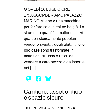
MILANO
GIOVEDÌ 16 LUGLIO ORE
MOBILITAZIONI
17:30SGOMBERIAMO PALAZZO
SPAZI
MARINO Milano è una macchina
per far fare soldi a chi ne ha già. Lo
SPORT POPOLARE
strumento qual è? Il mattone. Interi
MOVIMENTI
quartieri storicamente popolari
vengono svuotati degli abitanti, e le
AMBIENTE
loro case sono trasformate in
ANTIFASCISMO
abitazioni di lusso o uffici, da
vendere a caro prezzo o da inserire
DIRITTO ALL’ABITARE
nei […]
GENERI
Mastodon
Facebook
Bluesky
MIGRAZIONI
PRECARIATO
Cantiere, asset critico
REPRESSIONE
e spazio sicuro
STUDENTI
10 Lug , 2026 -
IN EVIDENZA
,