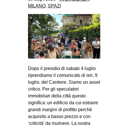
CULTURE
MILANO
,
SPAZI
ARTE
CINEMA
MANIFESTI
MUSICA
RECENSIONI
INTERNAZIONALE
Dopo il presidio di sabato 4 luglio
riprendiamo il comunicato di ieri, 9
AFRICA
luglio, del Cantiere. Siamo un asset
AMERICHE
critico. Per gli speculatori
ESTREMO ORIENTE
immobiliari della città questo
significa: un edificio da cui estrarre
EUROPA
grandi margini di profitto perché
MEDIO ORIENTE
acquisito a basso prezzo e con
‘criticità’ da risolvere. La nostra
MONDO