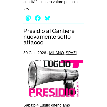
criticità? Il nostro valore politico e
EVENTI
[…]
Mastodon
Facebook
Bluesky
in
Fb
Presidio al Cantiere
nuovamente sotto
tw
attacco
bsky
30 Giu , 2026 -
MILANO
,
SPAZI
ms
SEARCH
Sabato 4 Luglio difendiamo