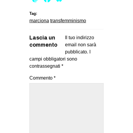
EVENTI
Tag:
marciona
transfemminismo
in
Fb
Lascia un
Il tuo indirizzo
commento
email non sarà
tw
pubblicato.
I
campi obbligatori sono
bsky
contrassegnati
*
ms
Commento
*
SEARCH