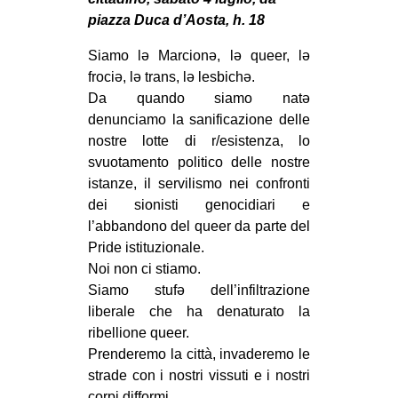
MILANO
piazza Duca d’Aosta, h. 18
MOBILITAZIONI
Siamo lə Marcionə, lə queer, lə
SPAZI
frociə, lə trans, lə lesbichə.
Da quando siamo natə
SPORT POPOLARE
denunciamo la sanificazione delle
MOVIMENTI
nostre lotte di r/esistenza, lo
svuotamento politico delle nostre
AMBIENTE
istanze, il servilismo nei confronti
ANTIFASCISMO
dei sionisti genocidiari e
l’abbandono del queer da parte del
DIRITTO ALL’ABITARE
Pride istituzionale.
GENERI
Noi non ci stiamo.
MIGRAZIONI
Siamo stufə dell’infiltrazione
liberale che ha denaturato la
PRECARIATO
ribellione queer.
REPRESSIONE
Prenderemo la città, invaderemo le
strade con i nostri vissuti e i nostri
STUDENTI
corpi difformi.