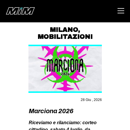
MILANO
,
MOBILITAZIONI
HOME
ABOUT
AREA
DEGENERAZIONE
GAZA FREESTYLE
CSOA LAMBRETTA
28 Giu , 2026
MSM
Marciona 2026
STUDENTI TSUNAMI
ZAM
Riceviamo e rilanciamo: corteo
cittadino, sabato 4 luglio, da