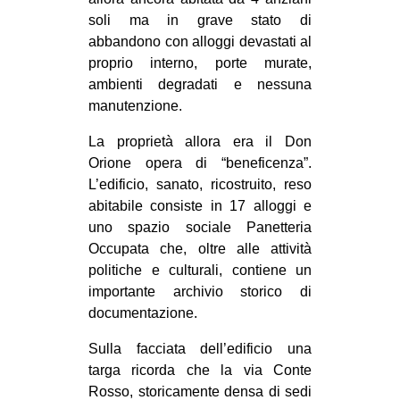
CULTURE
soli ma in grave stato di
abbandono con alloggi devastati al
ARTE
proprio interno, porte murate,
CINEMA
ambienti degradati e nessuna
manutenzione.
MANIFESTI
MUSICA
La proprietà allora era il Don
Orione opera di “beneficenza”.
RECENSIONI
L’edificio, sanato, ricostruito, reso
INTERNAZIONALE
abitabile consiste in 17 alloggi e
uno spazio sociale Panetteria
AFRICA
Occupata che, oltre alle attività
AMERICHE
politiche e culturali, contiene un
importante archivio storico di
ESTREMO ORIENTE
documentazione.
EUROPA
Sulla facciata dell’edificio una
MEDIO ORIENTE
targa ricorda che la via Conte
MONDO
Rosso, storicamente densa di sedi