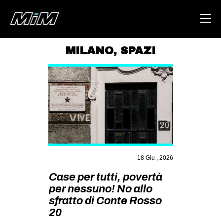
MILANO
,
SPAZI
HOME
ABOUT
AREA
DEGENERAZIONE
GAZA FREESTYLE
CSOA LAMBRETTA
18 Giu , 2026
MSM
Case per tutti, povertà
per nessuno! No allo
STUDENTI TSUNAMI
sfratto di Conte Rosso
ZAM
20