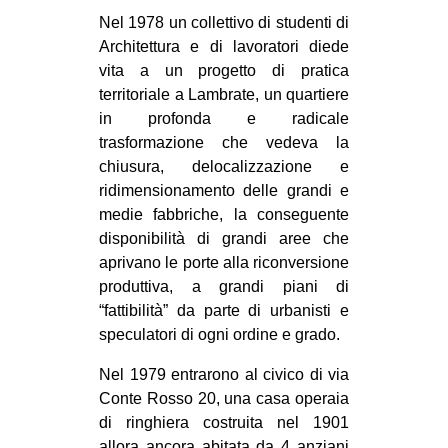
MILANO
Nel 1978 un collettivo di studenti di
MOBILITAZIONI
Architettura e di lavoratori diede
vita a un progetto di pratica
SPAZI
territoriale a Lambrate, un quartiere
SPORT POPOLARE
in profonda e radicale
trasformazione che vedeva la
MOVIMENTI
chiusura, delocalizzazione e
AMBIENTE
ridimensionamento delle grandi e
medie fabbriche, la conseguente
ANTIFASCISMO
disponibilità di grandi aree che
DIRITTO ALL’ABITARE
aprivano le porte alla riconversione
produttiva, a grandi piani di
GENERI
“fattibilità” da parte di urbanisti e
MIGRAZIONI
speculatori di ogni ordine e grado.
PRECARIATO
Nel 1979 entrarono al civico di via
REPRESSIONE
Conte Rosso 20, una casa operaia
di ringhiera costruita nel 1901
STUDENTI
allora ancora abitata da 4 anziani