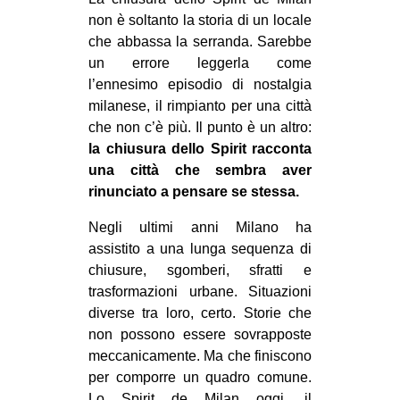
MILANO
non è soltanto la storia di un locale
MOBILITAZIONI
che abbassa la serranda. Sarebbe
un errore leggerla come
SPAZI
l’ennesimo episodio di nostalgia
SPORT POPOLARE
milanese, il rimpianto per una città
che non c’è più. Il punto è un altro:
MOVIMENTI
la chiusura dello Spirit racconta
AMBIENTE
una città che sembra aver
rinunciato a pensare se stessa.
ANTIFASCISMO
Negli ultimi anni Milano ha
DIRITTO ALL’ABITARE
assistito a una lunga sequenza di
GENERI
chiusure, sgomberi, sfratti e
MIGRAZIONI
trasformazioni urbane. Situazioni
diverse tra loro, certo. Storie che
PRECARIATO
non possono essere sovrapposte
REPRESSIONE
meccanicamente. Ma che finiscono
per comporre un quadro comune.
STUDENTI
Lo Spirit de Milan oggi, il