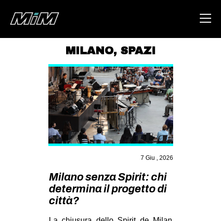
MILANO
,
SPAZI
HOME
ABOUT
AREA
DEGENERAZIONE
GAZA FREESTYLE
CSOA LAMBRETTA
7 Giu , 2026
MSM
Milano senza Spirit: chi
determina il progetto di
STUDENTI TSUNAMI
città?
ZAM
La chiusura dello Spirit de Milan