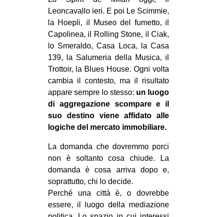
CULTURE
Leoncavallo ieri. E poi Le Scimmie,
la Hoepli, il Museo del fumetto, il
ARTE
Capolinea, il Rolling Stone, il Ciak,
CINEMA
lo Smeraldo, Casa Loca, la Casa
139, la Salumeria della Musica, il
MANIFESTI
Trottoir, la Blues House. Ogni volta
MUSICA
cambia il contesto, ma il risultato
RECENSIONI
appare sempre lo stesso:
un luogo
di aggregazione scompare e il
INTERNAZIONALE
suo destino viene affidato alle
logiche del mercato immobiliare.
AFRICA
AMERICHE
La domanda che dovremmo porci
non è soltanto cosa chiude. La
ESTREMO ORIENTE
domanda è cosa arriva dopo e,
EUROPA
soprattutto, chi lo decide.
Perché una città è, o dovrebbe
MEDIO ORIENTE
essere, il luogo della mediazione
MONDO
politica. Lo spazio in cui interessi