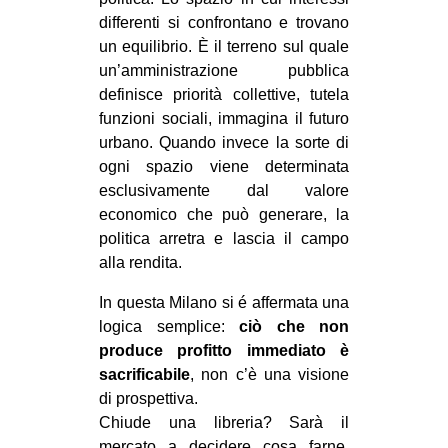
differenti si confrontano e trovano
EVENTI
un equilibrio. È il terreno sul quale
un’amministrazione pubblica
in
definisce priorità collettive, tutela
Fb
funzioni sociali, immagina il futuro
urbano. Quando invece la sorte di
tw
ogni spazio viene determinata
esclusivamente dal valore
bsky
economico che può generare, la
politica arretra e lascia il campo
ms
alla rendita.
SEARCH
In questa Milano si é affermata una
logica semplice:
ciò che non
produce profitto immediato è
sacrificabile
, non c’è una visione
di prospettiva.
Chiude una libreria? Sarà il
mercato a decidere cosa farne.