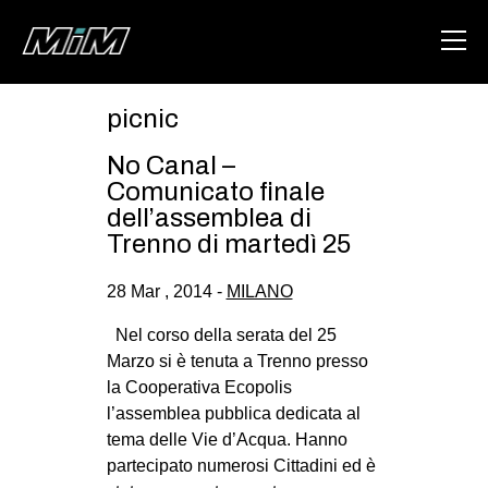
picnic
HOME
No Canal –
ABOUT
Comunicato finale
dell’assemblea di
AREA
Trenno di martedì 25
DEGENERAZIONE
28 Mar , 2014 -
MILANO
GAZA FREESTYLE
Nel corso della serata del 25
CSOA LAMBRETTA
Marzo si è tenuta a Trenno presso
MSM
la Cooperativa Ecopolis
l’assemblea pubblica dedicata al
STUDENTI TSUNAMI
tema delle Vie d’Acqua. Hanno
ZAM
partecipato numerosi Cittadini ed è