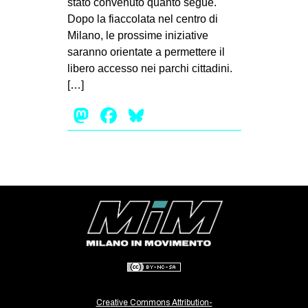
stato convenuto quanto segue.
MILANO
Dopo la fiaccolata nel centro di
MOBILITAZIONI
Milano, le prossime iniziative
saranno orientate a permettere il
SPAZI
libero accesso nei parchi cittadini.
SPORT POPOLARE
[…]
MOVIMENTI
Mastodon
Facebook
Bluesky
AMBIENTE
ANTIFASCISMO
DIRITTO ALL’ABITARE
GENERI
MIGRAZIONI
PRECARIATO
REPRESSIONE
STUDENTI
Creative Commons Attribution-