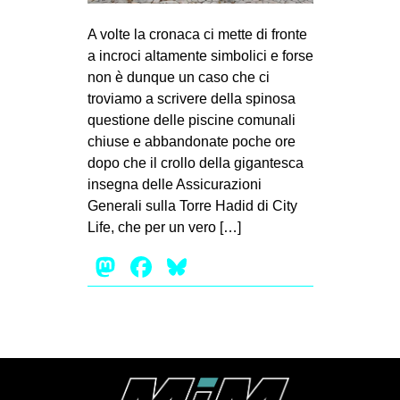
MILANO
A volte la cronaca ci mette di fronte
MOBILITAZIONI
a incroci altamente simbolici e forse
SPAZI
non è dunque un caso che ci
troviamo a scrivere della spinosa
SPORT POPOLARE
questione delle piscine comunali
MOVIMENTI
chiuse e abbandonate poche ore
dopo che il crollo della gigantesca
AMBIENTE
insegna delle Assicurazioni
ANTIFASCISMO
Generali sulla Torre Hadid di City
Life, che per un vero […]
DIRITTO ALL’ABITARE
Mastodon
Facebook
Bluesky
GENERI
MIGRAZIONI
PRECARIATO
REPRESSIONE
STUDENTI