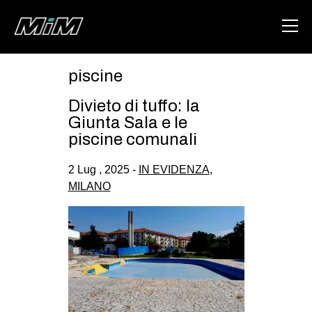
piscine
HOME
Divieto di tuffo: la
ABOUT
Giunta Sala e le
piscine comunali
AREA
2 Lug , 2025 -
IN EVIDENZA
,
DEGENERAZIONE
MILANO
GAZA FREESTYLE
CSOA LAMBRETTA
MSM
STUDENTI TSUNAMI
ZAM