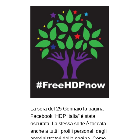
CULTURE
ARTE
CINEMA
MANIFESTI
MUSICA
RECENSIONI
INTERNAZIONALE
AFRICA
AMERICHE
ESTREMO ORIENTE
La sera del 25 Gennaio la pagina
EUROPA
Facebook “HDP Italia” è stata
oscurata. La stessa sorte è toccata
MEDIO ORIENTE
anche a tutti i profili personali degli
MONDO
amministratori della pagina. Come