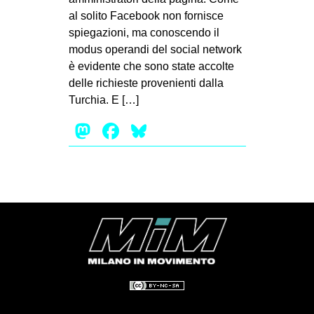
al solito Facebook non fornisce
EVENTI
spiegazioni, ma conoscendo il
modus operandi del social network
in
è evidente che sono state accolte
Fb
delle richieste provenienti dalla
Turchia. E […]
tw
Mastodon
Facebook
Bluesky
bsky
ms
SEARCH