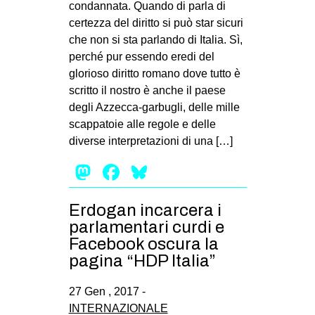
condannata. Quando di parla di
MILANO
certezza del diritto si può star sicuri
MOBILITAZIONI
che non si sta parlando di Italia. Sì,
SPAZI
perché pur essendo eredi del
glorioso diritto romano dove tutto è
SPORT POPOLARE
scritto il nostro è anche il paese
degli Azzecca-garbugli, delle mille
MOVIMENTI
scappatoie alle regole e delle
AMBIENTE
diverse interpretazioni di una […]
ANTIFASCISMO
Mastodon
Facebook
Bluesky
DIRITTO ALL’ABITARE
GENERI
Erdogan incarcera i
parlamentari curdi e
MIGRAZIONI
Facebook oscura la
PRECARIATO
pagina “HDP Italia”
REPRESSIONE
27 Gen , 2017 -
STUDENTI
INTERNAZIONALE