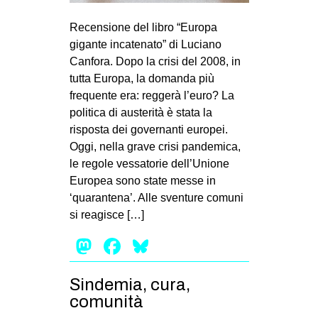
MILANO
Recensione del libro “Europa
MOBILITAZIONI
gigante incatenato” di Luciano
SPAZI
Canfora. Dopo la crisi del 2008, in
tutta Europa, la domanda più
SPORT POPOLARE
frequente era: reggerà l’euro? La
MOVIMENTI
politica di austerità è stata la
risposta dei governanti europei.
AMBIENTE
Oggi, nella grave crisi pandemica,
ANTIFASCISMO
le regole vessatorie dell’Unione
Europea sono state messe in
DIRITTO ALL’ABITARE
‘quarantena’. Alle sventure comuni
GENERI
si reagisce […]
MIGRAZIONI
Mastodon
Facebook
Bluesky
PRECARIATO
REPRESSIONE
Sindemia, cura,
comunità
STUDENTI