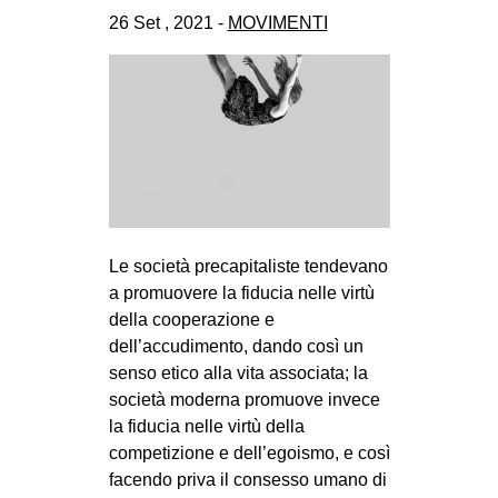
CULTURE
26 Set , 2021 -
MOVIMENTI
ARTE
CINEMA
MANIFESTI
MUSICA
RECENSIONI
INTERNAZIONALE
Le società precapitaliste tendevano
a promuovere la fiducia nelle virtù
AFRICA
della cooperazione e
AMERICHE
dell’accudimento, dando così un
ESTREMO ORIENTE
senso etico alla vita associata; la
società moderna promuove invece
EUROPA
la fiducia nelle virtù della
MEDIO ORIENTE
competizione e dell’egoismo, e così
facendo priva il consesso umano di
MONDO