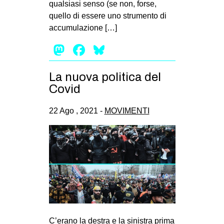
qualsiasi senso (se non, forse,
EVENTI
quello di essere uno strumento di
accumulazione […]
in
Mastodon
Facebook
Bluesky
Fb
La nuova politica del
tw
Covid
bsky
22 Ago , 2021 -
MOVIMENTI
ms
SEARCH
C’erano la destra e la sinistra prima