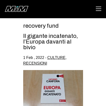
recovery fund
HOME
Il gigante incatenato,
ABOUT
l’Europa davanti al
bivio
AREA
1 Feb , 2022 -
CULTURE
,
DEGENERAZIONE
RECENSIONI
GAZA FREESTYLE
CSOA LAMBRETTA
MSM
STUDENTI TSUNAMI
ZAM