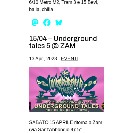
6/10 Metro M2, Tram 3 e 15 Bevi,
EVENTI
balla, chilla
Mastodon
Facebook
Bluesky
in
Fb
15/04 – Underground
tales 5 @ ZAM
tw
13 Apr , 2023 -
EVENTI
bsky
ms
SEARCH
SABATO 15 APRILE ritorna a Zam
(via Sant’Abbondio 4): 5°