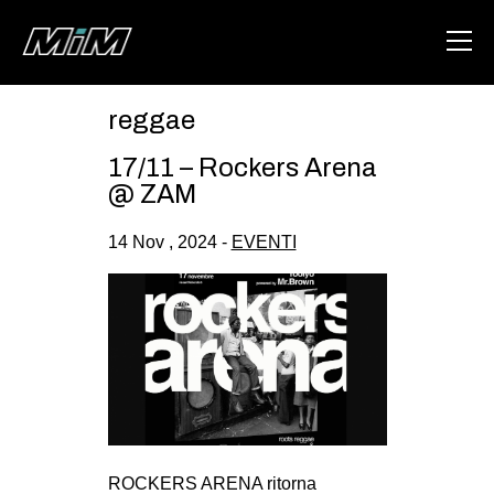
reggae
HOME
17/11 – Rockers Arena
ABOUT
@ ZAM
AREA
14 Nov , 2024 -
EVENTI
DEGENERAZIONE
GAZA FREESTYLE
CSOA LAMBRETTA
MSM
STUDENTI TSUNAMI
ZAM
ROCKERS ARENA ritorna