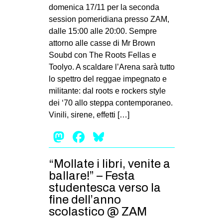
MILANO
domenica 17/11 per la seconda
session pomeridiana presso ZAM,
MOBILITAZIONI
dalle 15:00 alle 20:00. Sempre
SPAZI
attorno alle casse di Mr Brown
Soubd con The Roots Fellas e
SPORT POPOLARE
Toolyo. A scaldare l’Arena sarà tutto
MOVIMENTI
lo spettro del reggae impegnato e
militante: dal roots e rockers style
AMBIENTE
dei ‘70 allo steppa contemporaneo.
ANTIFASCISMO
Vinili, sirene, effetti […]
DIRITTO ALL’ABITARE
Mastodon
Facebook
Bluesky
GENERI
“Mollate i libri, venite a
MIGRAZIONI
ballare!” – Festa
PRECARIATO
studentesca verso la
REPRESSIONE
fine dell’anno
scolastico @ ZAM
STUDENTI