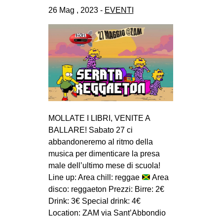
CULTURE
26 Mag , 2023 -
EVENTI
ARTE
CINEMA
MANIFESTI
MUSICA
RECENSIONI
INTERNAZIONALE
MOLLATE I LIBRI, VENITE A
BALLARE! Sabato 27 ci
AFRICA
abbandoneremo al ritmo della
AMERICHE
musica per dimenticare la presa
ESTREMO ORIENTE
male dell’ultimo mese di scuola!
Line up: Area chill: reggae
Area
EUROPA
disco: reggaeton Prezzi: Birre: 2€
MEDIO ORIENTE
Drink: 3€ Special drink: 4€
Location: ZAM via Sant’Abbondio
MONDO