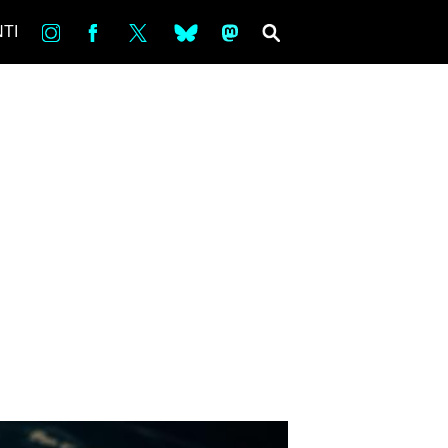
in
Fb
tw
bsky
ms
SEARCH
TI