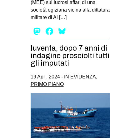
(MEE) sui lucrosi affari di una
EVENTI
società egiziana vicina alla dittatura
militare di Al […]
in
Mastodon
Facebook
Bluesky
Fb
Iuventa, dopo 7 anni di
tw
indagine prosciolti tutti
gli imputati
bsky
19 Apr , 2024 -
IN EVIDENZA
,
ms
PRIMO PIANO
SEARCH