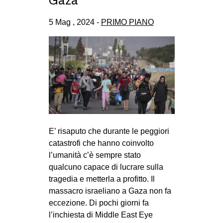
Gaza
CULTURE
5 Mag , 2024 -
PRIMO PIANO
ARTE
CINEMA
MANIFESTI
MUSICA
RECENSIONI
INTERNAZIONALE
E’ risaputo che durante le peggiori
AFRICA
catastrofi che hanno coinvolto
AMERICHE
l’umanità c’è sempre stato
ESTREMO ORIENTE
qualcuno capace di lucrare sulla
tragedia e metterla a profitto. Il
EUROPA
massacro israeliano a Gaza non fa
MEDIO ORIENTE
eccezione. Di pochi giorni fa
l’inchiesta di Middle East Eye
MONDO