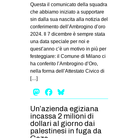
MILANO
Questa il comunicato della squadra
che abbiamo iniziato a supportare
MOBILITAZIONI
sin dalla sua nascita alla notizia del
SPAZI
conferimento dell’Ambrogino d’oro
2024. Il 7 dicembre è sempre stata
SPORT POPOLARE
una data speciale per noi e
MOVIMENTI
quest’anno c’è un motivo in più per
festeggiare: il Comune di Milano ci
AMBIENTE
ha conferito l’Ambrogino d’Oro,
ANTIFASCISMO
nella forma dell’Attestato Civico di
[…]
DIRITTO ALL’ABITARE
Mastodon
Facebook
Bluesky
GENERI
MIGRAZIONI
Un’azienda egiziana
PRECARIATO
incassa 2 milioni di
REPRESSIONE
dollari al giorno dai
palestinesi in fuga da
STUDENTI