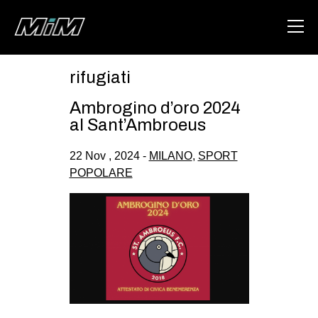
rifugiati
HOME
Ambrogino d’oro 2024
ABOUT
al Sant’Ambroeus
AREA
22 Nov , 2024 -
MILANO
,
SPORT
POPOLARE
DEGENERAZIONE
GAZA FREESTYLE
CSOA LAMBRETTA
MSM
STUDENTI TSUNAMI
ZAM