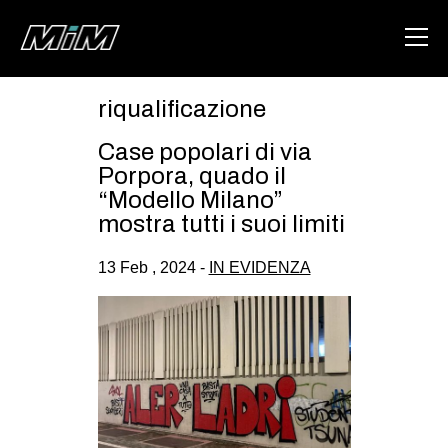
riqualificazione
HOME
Case popolari di via
ABOUT
Porpora, quado il
“Modello Milano”
AREA
mostra tutti i suoi limiti
DEGENERAZIONE
13 Feb , 2024 -
IN EVIDENZA
GAZA FREESTYLE
CSOA LAMBRETTA
MSM
STUDENTI TSUNAMI
ZAM