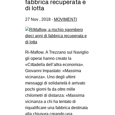
fabbrica recuperata e
CULTURE
di lotta
ARTE
27 Nov , 2018 -
MOVIMENTI
CINEMA
MANIFESTI
MUSICA
RECENSIONI
Ri-Maflow. A Trezzano sul Naviglio
gli operai hanno creato la
INTERNAZIONALE
«Cittadella dell’altra economia».
AFRICA
Giovanni Impastato: «Massima
AMERICHE
vicinanza». Uno degli ultimi
messaggi di solidarietà è arrivato
ESTREMO ORIENTE
pochi giorni fa da oltre mille
EUROPA
chilometri di distanza: «Massima
vicinanza a chi ha tentato di
MEDIO ORIENTE
riqualificare una fabbrica destinata
MONDO
alla chiusura creando una