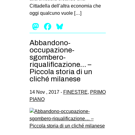
Cittadella dell’altra economia che
EVENTI
oggi qualcuno vuole […]
in
Mastodon
Facebook
Bluesky
Fb
Abbandono-
tw
occupazione-
sgombero-
bsky
riqualificazione… –
Piccola storia di un
ms
cliché milanese
SEARCH
14 Nov , 2017 -
FINESTRE
,
PRIMO
PIANO