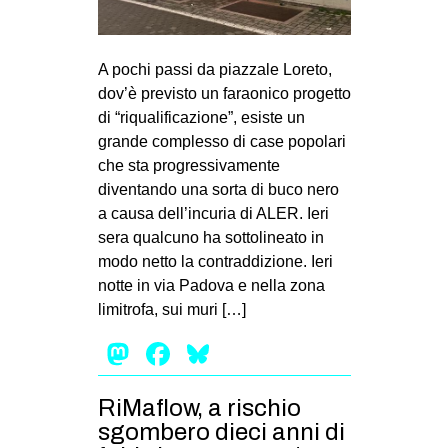
MILANO
MOBILITAZIONI
A pochi passi da piazzale Loreto,
SPAZI
dov’è previsto un faraonico progetto
SPORT POPOLARE
di “riqualificazione”, esiste un
grande complesso di case popolari
MOVIMENTI
che sta progressivamente
AMBIENTE
diventando una sorta di buco nero
a causa dell’incuria di ALER. Ieri
ANTIFASCISMO
sera qualcuno ha sottolineato in
DIRITTO ALL’ABITARE
modo netto la contraddizione. Ieri
notte in via Padova e nella zona
GENERI
limitrofa, sui muri […]
MIGRAZIONI
Mastodon
Facebook
Bluesky
PRECARIATO
REPRESSIONE
RiMaflow, a rischio
STUDENTI
sgombero dieci anni di