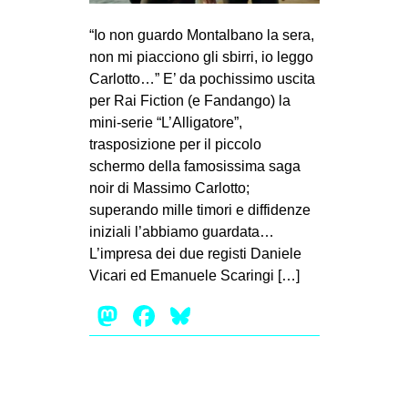
MILANO
“Io non guardo Montalbano la sera,
MOBILITAZIONI
non mi piacciono gli sbirri, io leggo
SPAZI
Carlotto…” E’ da pochissimo uscita
per Rai Fiction (e Fandango) la
SPORT POPOLARE
mini-serie “L’Alligatore”,
MOVIMENTI
trasposizione per il piccolo
schermo della famosissima saga
AMBIENTE
noir di Massimo Carlotto;
ANTIFASCISMO
superando mille timori e diffidenze
iniziali l’abbiamo guardata…
DIRITTO ALL’ABITARE
L’impresa dei due registi Daniele
GENERI
Vicari ed Emanuele Scaringi […]
MIGRAZIONI
Mastodon
Facebook
Bluesky
PRECARIATO
REPRESSIONE
STUDENTI