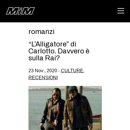
romanzi
HOME
“L’Alligatore” di
ABOUT
Carlotto. Davvero è
sulla Rai?
AREA
23 Nov , 2020 -
CULTURE
,
DEGENERAZIONE
RECENSIONI
GAZA FREESTYLE
CSOA LAMBRETTA
MSM
STUDENTI TSUNAMI
ZAM