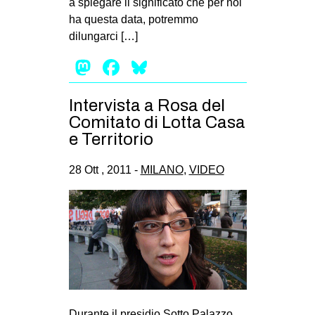
a spiegare il significato che per noi
MILANO
ha questa data, potremmo
MOBILITAZIONI
dilungarci […]
SPAZI
Mastodon
Facebook
Bluesky
SPORT POPOLARE
Intervista a Rosa del
MOVIMENTI
Comitato di Lotta Casa
AMBIENTE
e Territorio
ANTIFASCISMO
28 Ott , 2011 -
MILANO
,
VIDEO
DIRITTO ALL’ABITARE
GENERI
MIGRAZIONI
PRECARIATO
REPRESSIONE
STUDENTI
Durante il presidio Sotto Palazzo