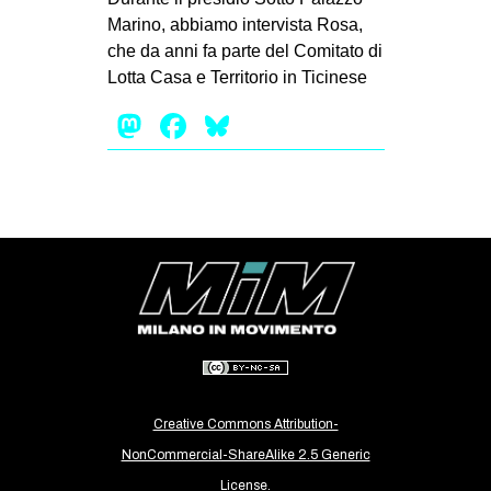
CULTURE
Marino, abbiamo intervista Rosa,
che da anni fa parte del Comitato di
ARTE
Lotta Casa e Territorio in Ticinese
CINEMA
Mastodon
Facebook
Bluesky
MANIFESTI
MUSICA
RECENSIONI
INTERNAZIONALE
AFRICA
AMERICHE
ESTREMO ORIENTE
EUROPA
Creative Commons Attribution-
MEDIO ORIENTE
NonCommercial-ShareAlike 2.5 Generic
MONDO
License.