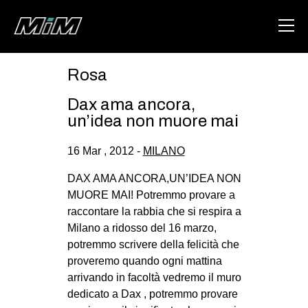
Rosa
HOME
Dax ama ancora,
ABOUT
un’idea non muore mai
AREA
16 Mar , 2012 -
MILANO
DEGENERAZIONE
DAX AMA ANCORA,UN’IDEA NON
GAZA FREESTYLE
MUORE MAI! Potremmo provare a
raccontare la rabbia che si respira a
CSOA LAMBRETTA
Milano a ridosso del 16 marzo,
MSM
potremmo scrivere della felicità che
proveremo quando ogni mattina
STUDENTI TSUNAMI
arrivando in facoltà vedremo il muro
ZAM
dedicato a Dax , potremmo provare