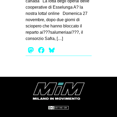
canada La lotta degli operai delle
MILANO
cooperative di Esselunga A? la
MOBILITAZIONI
nostra lotta! online Domenica 27
novembre, dopo due giorni di
SPAZI
sciopero che hanno bloccato il
SPORT POPOLARE
reparto ai???salumeriaai???, il
consorzio Safra, […]
MOVIMENTI
Mastodon
Facebook
Bluesky
AMBIENTE
ANTIFASCISMO
DIRITTO ALL’ABITARE
GENERI
MIGRAZIONI
PRECARIATO
REPRESSIONE
STUDENTI