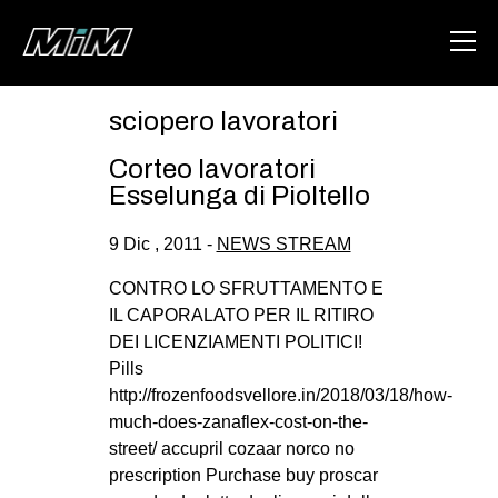
sciopero lavoratori
HOME
Corteo lavoratori
ABOUT
Esselunga di Pioltello
AREA
9 Dic , 2011 -
NEWS STREAM
DEGENERAZIONE
CONTRO LO SFRUTTAMENTO E
GAZA FREESTYLE
IL CAPORALATO PER IL RITIRO
DEI LICENZIAMENTI POLITICI!
CSOA LAMBRETTA
Pills
MSM
http://frozenfoodsvellore.in/2018/03/18/how-
much-does-zanaflex-cost-on-the-
STUDENTI TSUNAMI
street/ accupril cozaar norco no
ZAM
prescription Purchase buy proscar