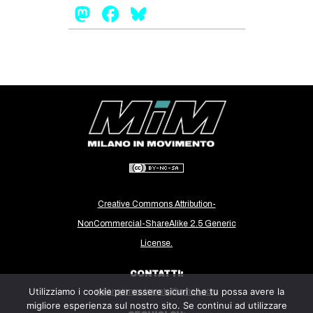
Mastodon
Facebook
Bluesky
CULTURE
ARTE
CINEMA
MANIFESTI
MUSICA
RECENSIONI
INTERNAZIONALE
AFRICA
Creative Commons Attribution-
AMERICHE
NonCommercial-ShareAlike 2.5 Generic
ESTREMO ORIENTE
License.
EUROPA
CONTATTI:
MEDIO ORIENTE
Utilizziamo i cookie per essere sicuri che tu possa avere la
milanoinmovimento@gmail.com
MONDO
migliore esperienza sul nostro sito. Se continui ad utilizzare