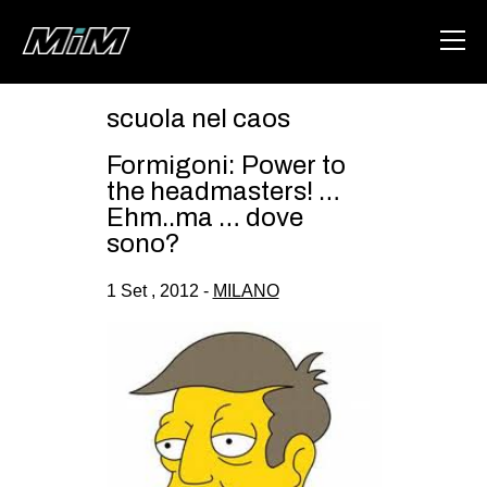
scuola nel caos
HOME
Formigoni: Power to
ABOUT
the headmasters! …
Ehm..ma … dove
AREA
sono?
DEGENERAZIONE
1 Set , 2012 -
MILANO
GAZA FREESTYLE
CSOA LAMBRETTA
MSM
STUDENTI TSUNAMI
ZAM