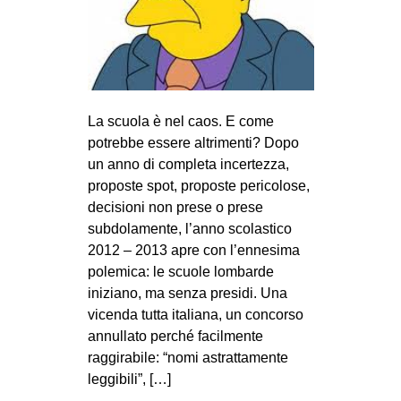
MILANO
MOBILITAZIONI
SPAZI
SPORT POPOLARE
La scuola è nel caos. E come
MOVIMENTI
potrebbe essere altrimenti? Dopo
un anno di completa incertezza,
AMBIENTE
proposte spot, proposte pericolose,
ANTIFASCISMO
decisioni non prese o prese
subdolamente, l’anno scolastico
DIRITTO ALL’ABITARE
2012 – 2013 apre con l’ennesima
GENERI
polemica: le scuole lombarde
MIGRAZIONI
iniziano, ma senza presidi. Una
vicenda tutta italiana, un concorso
PRECARIATO
annullato perché facilmente
REPRESSIONE
raggirabile: “nomi astrattamente
leggibili”, […]
STUDENTI