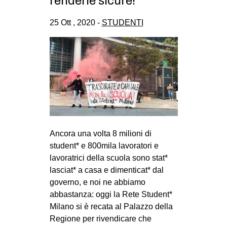
renderle sicure!
CULTURE
25 Ott , 2020 -
STUDENTI
ARTE
CINEMA
MANIFESTI
MUSICA
RECENSIONI
INTERNAZIONALE
Ancora una volta 8 milioni di
AFRICA
student* e 800mila lavoratori e
AMERICHE
lavoratrici della scuola sono stat*
ESTREMO ORIENTE
lasciat* a casa e dimenticat* dal
governo, e noi ne abbiamo
EUROPA
abbastanza: oggi la Rete Student*
MEDIO ORIENTE
Milano si è recata al Palazzo della
Regione per rivendicare che
MONDO