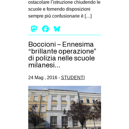
ostacolare l’istruzione chiudendo le
EVENTI
scuole e fornendo disposizioni
sempre più confusionarie è […]
in
Mastodon
Facebook
Bluesky
Fb
Boccioni – Ennesima
tw
“brillante operazione”
di polizia nelle scuole
bsky
milanesi…
ms
24 Mag , 2016 -
STUDENTI
SEARCH