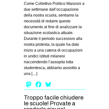
MILANO
Come Collettivo Politico Manzoni a
due settimane dall’occupazione
MOBILITAZIONI
della nostra scuola, sentiamo la
SPAZI
necessità di redarre questo
documento al fine di analizzare la
SPORT POPOLARE
situazione scolastica attuale.
MOVIMENTI
Durante il periodo successivo alla
nostra protesta, la quale ha dato
AMBIENTE
inizio a una catena di occupazioni
ANTIFASCISMO
in undici istituti milanesi
riaccendendo l’assopita lotta
DIRITTO ALL’ABITARE
studentesca, abbiamo assistito a
GENERI
una […]
MIGRAZIONI
Mastodon
Facebook
Bluesky
PRECARIATO
REPRESSIONE
Troppo facile chiudere
le scuole! Provate a
STUDENTI