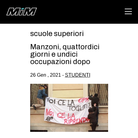
scuole superiori
HOME
Manzoni, quattordici
ABOUT
giorni e undici
occupazioni dopo
AREA
26 Gen , 2021 -
STUDENTI
DEGENERAZIONE
GAZA FREESTYLE
CSOA LAMBRETTA
MSM
STUDENTI TSUNAMI
ZAM