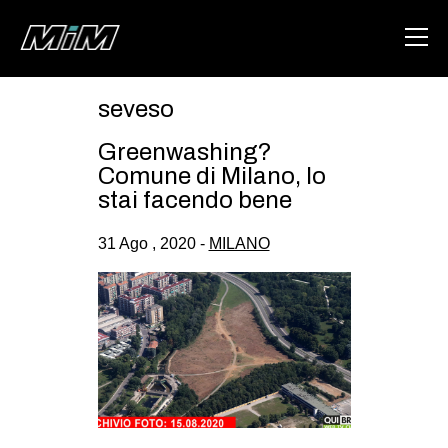
seveso
HOME
Greenwashing?
ABOUT
Comune di Milano, lo
stai facendo bene
AREA
31 Ago , 2020 -
MILANO
DEGENERAZIONE
GAZA FREESTYLE
CSOA LAMBRETTA
MSM
STUDENTI TSUNAMI
ZAM