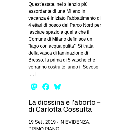
MILANO
Quest’estate, nel silenzio più
assordante di una Milano in
MOBILITAZIONI
vacanza è iniziato l’abbattimento di
SPAZI
4 ettari di bosco del Parco Nord per
lasciare spazio a quella che il
SPORT POPOLARE
Comune di Milano definisce un
MOVIMENTI
“lago con acqua pulita”. Si tratta
della vasca di laminazione di
AMBIENTE
Bresso, la prima di 5 vasche che
ANTIFASCISMO
verranno costruite lungo il Seveso
[…]
DIRITTO ALL’ABITARE
Mastodon
Facebook
Bluesky
GENERI
MIGRAZIONI
La diossina e l’aborto –
PRECARIATO
di Carlotta Cossutta
REPRESSIONE
19 Set , 2019 -
IN EVIDENZA
,
STUDENTI
PRIMO PIANO