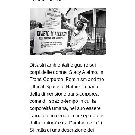
CULTURE
ARTE
CINEMA
MANIFESTI
MUSICA
RECENSIONI
Disastri ambientali e guerre sui
INTERNAZIONALE
corpi delle donne. Stacy Alaimo, in
Trans-Corporeal Feminism and the
AFRICA
Ethical Space of Nature, ci parla
AMERICHE
della dimensione trans-corporea
ESTREMO ORIENTE
come di “spazio-tempo in cui la
corporeità umana, nel suo essere
EUROPA
carnale e materiale, è inseparabile
MEDIO ORIENTE
dalla ‘natura’ e dall’‘ambiente’” (1).
Si tratta di una descrizione dei
MONDO