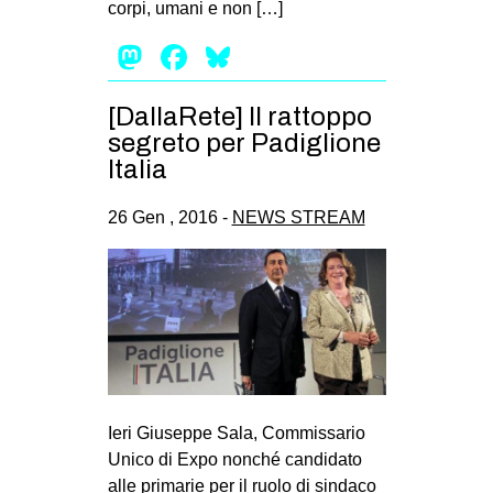
corpi, umani e non […]
EVENTI
Mastodon
Facebook
Bluesky
in
[DallaRete] Il rattoppo
Fb
segreto per Padiglione
Italia
tw
26 Gen , 2016 -
NEWS STREAM
bsky
ms
SEARCH
Ieri Giuseppe Sala, Commissario
Unico di Expo nonché candidato
alle primarie per il ruolo di sindaco