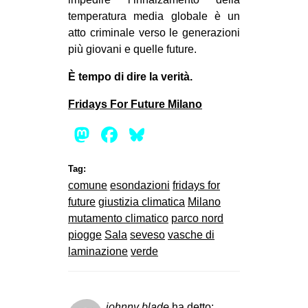
temperatura media globale è un
atto criminale verso le generazioni
più giovani e quelle future.
È tempo di dire la verità.
Fridays For Future Milano
Mastodon
Facebook
Bluesky
Tag:
comune
esondazioni
fridays for
future
giustizia climatica
Milano
mutamento climatico
parco nord
piogge
Sala
seveso
vasche di
laminazione
verde
johnny blade
ha detto: