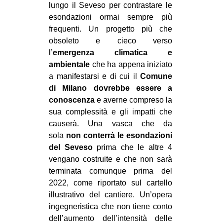
lungo il Seveso per contrastare le
CULTURE
esondazioni ormai sempre più
ARTE
frequenti. Un progetto più che
obsoleto e cieco verso
CINEMA
l’
emergenza climatica e
MANIFESTI
ambientale
che ha appena iniziato
a manifestarsi e di cui il
Comune
MUSICA
di Milano dovrebbe essere a
RECENSIONI
conoscenza
e averne compreso la
sua complessità e gli impatti che
INTERNAZIONALE
causerà. Una vasca che da
AFRICA
sola
non conterrà le esondazioni
del Seveso
prima che le altre 4
AMERICHE
vengano costruite e che non sarà
ESTREMO ORIENTE
terminata comunque prima del
EUROPA
2022, come riportato sul cartello
illustrativo del cantiere. Un’opera
MEDIO ORIENTE
ingegneristica che non tiene conto
MONDO
dell’aumento dell’intensità delle