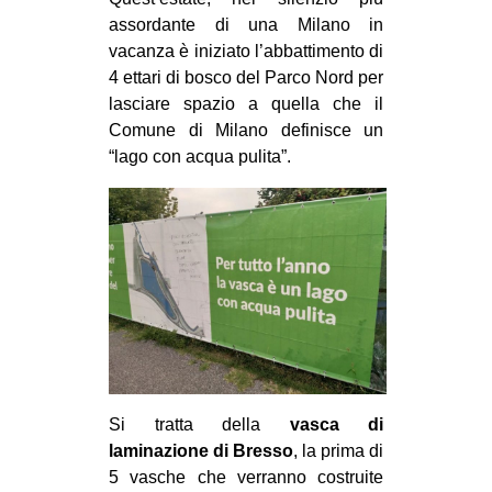
MILANO
assordante di una Milano in
MOBILITAZIONI
vacanza è iniziato l’abbattimento di
4 ettari di bosco del Parco Nord per
SPAZI
lasciare spazio a quella che il
SPORT POPOLARE
Comune di Milano definisce un
“lago con acqua pulita”.
MOVIMENTI
AMBIENTE
ANTIFASCISMO
DIRITTO ALL’ABITARE
GENERI
MIGRAZIONI
PRECARIATO
Si tratta della
vasca di
REPRESSIONE
laminazione di Bresso
, la prima di
STUDENTI
5 vasche che verranno costruite