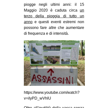
piogge negli ultimi anni: il 15
EVENTI
Maggio 2020 è caduta circa
un
terzo della pioggia di tutto un
in
anno
e questi eventi estremi non
possono fare altre che aumentare
Fb
di frequenza e di intensità.
tw
bsky
ms
SEARCH
https://www.youtube.com/watch?
v=iIyPD_wVhlU
Oltre all’inutilità della vasca senza