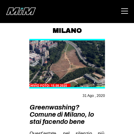
MILANO
HOME
ABOUT
AREA
DEGENERAZIONE
GAZA FREESTYLE
CSOA LAMBRETTA
31 Ago , 2020
MSM
Greenwashing?
Comune di Milano, lo
STUDENTI TSUNAMI
stai facendo bene
ZAM
Quest’estate, nel silenzio più