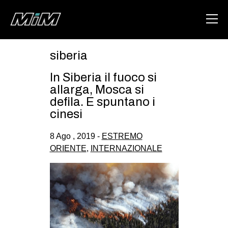
siberia
HOME
In Siberia il fuoco si
ABOUT
allarga, Mosca si
defila. E spuntano i
AREA
cinesi
DEGENERAZIONE
8 Ago , 2019 -
ESTREMO
GAZA FREESTYLE
ORIENTE
,
INTERNAZIONALE
CSOA LAMBRETTA
MSM
STUDENTI TSUNAMI
ZAM