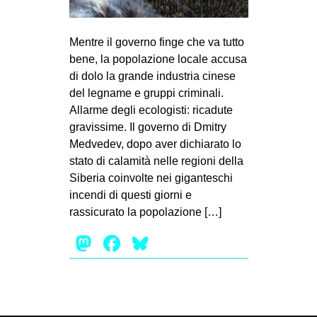
MILANO
MOBILITAZIONI
Mentre il governo finge che va tutto
SPAZI
bene, la popolazione locale accusa
di dolo la grande industria cinese
SPORT POPOLARE
del legname e gruppi criminali.
MOVIMENTI
Allarme degli ecologisti: ricadute
gravissime. Il governo di Dmitry
AMBIENTE
Medvedev, dopo aver dichiarato lo
ANTIFASCISMO
stato di calamità nelle regioni della
Siberia coinvolte nei giganteschi
DIRITTO ALL’ABITARE
incendi di questi giorni e
GENERI
rassicurato la popolazione […]
MIGRAZIONI
Mastodon
Facebook
Bluesky
PRECARIATO
REPRESSIONE
STUDENTI