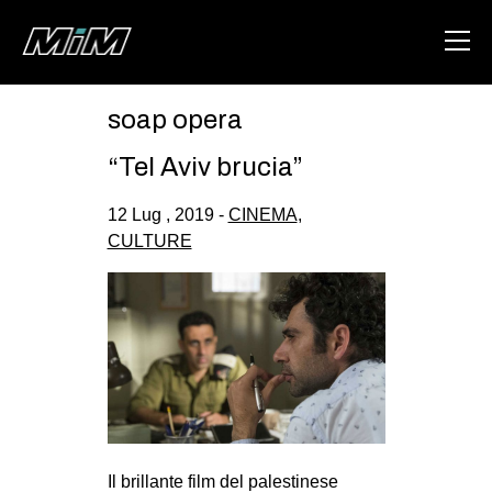
soap opera
HOME
“Tel Aviv brucia”
ABOUT
12 Lug , 2019 -
CINEMA
,
AREA
CULTURE
DEGENERAZIONE
GAZA FREESTYLE
CSOA LAMBRETTA
MSM
STUDENTI TSUNAMI
ZAM
Il brillante film del palestinese