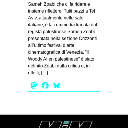
MILANO
Sameh Zoabi che ci fa ridere e
insieme riflettere. Tutti pazzi a Tel
MOBILITAZIONI
Aviv, attualmente nelle sale
SPAZI
italiane, è la commedia firmata dal
regista palestinese Sameh Zoabi
SPORT POPOLARE
presentata nella sezione Orizzonti
MOVIMENTI
all’ultimo festival d’arte
cinematografica di Venezia. “Il
AMBIENTE
Woody Allen palestinese” è stato
ANTIFASCISMO
definito Zoabi dalla critica e, in
effetti, […]
DIRITTO ALL’ABITARE
Mastodon
Facebook
Bluesky
GENERI
MIGRAZIONI
PRECARIATO
REPRESSIONE
STUDENTI