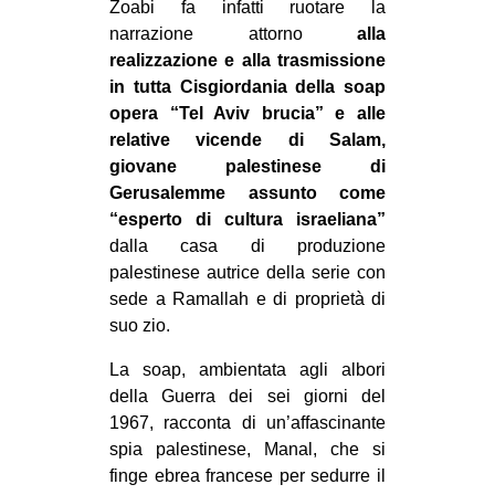
Zoabi fa infatti ruotare la
EVENTI
narrazione attorno
alla
realizzazione e alla trasmissione
in
in tutta Cisgiordania della soap
opera “Tel Aviv brucia” e alle
Fb
relative vicende di Salam,
giovane palestinese di
tw
Gerusalemme assunto come
“esperto di cultura israeliana”
bsky
dalla casa di produzione
palestinese autrice della serie con
ms
sede a Ramallah e di proprietà di
suo zio.
SEARCH
La soap, ambientata agli albori
della Guerra dei sei giorni del
1967, racconta di un’affascinante
spia palestinese, Manal, che si
finge ebrea francese per sedurre il