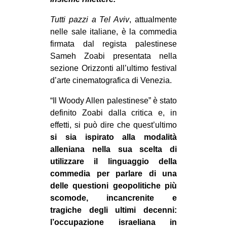
MILANO
Tutti pazzi a Tel Aviv
, attualmente
MOBILITAZIONI
nelle sale italiane, è la commedia
SPAZI
firmata dal regista palestinese
Sameh Zoabi presentata nella
SPORT POPOLARE
sezione Orizzonti all’ultimo festival
MOVIMENTI
d’arte cinematografica di Venezia.
AMBIENTE
“Il Woody Allen palestinese” è stato
definito Zoabi dalla critica e, in
ANTIFASCISMO
effetti, si può dire che quest’ultimo
DIRITTO ALL’ABITARE
si sia ispirato alla modalità
GENERI
alleniana nella sua scelta di
utilizzare il linguaggio della
MIGRAZIONI
commedia per parlare di una
PRECARIATO
delle questioni geopolitiche più
scomode, incancrenite e
REPRESSIONE
tragiche degli ultimi decenni:
STUDENTI
l’occupazione israeliana in