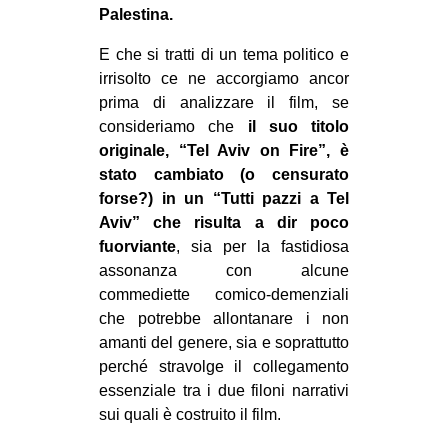
Palestina.
CULTURE
ARTE
E che si tratti di un tema politico e
irrisolto ce ne accorgiamo ancor
CINEMA
prima di analizzare il film, se
MANIFESTI
consideriamo che
il suo titolo
originale, “Tel Aviv on Fire”, è
MUSICA
stato cambiato (o censurato
RECENSIONI
forse?) in un “Tutti pazzi a Tel
Aviv” che risulta a dir poco
INTERNAZIONALE
fuorviante
, sia per la fastidiosa
AFRICA
assonanza con alcune
commediette comico-demenziali
AMERICHE
che potrebbe allontanare i non
ESTREMO ORIENTE
amanti del genere, sia e soprattutto
perché stravolge il collegamento
EUROPA
essenziale tra i due filoni narrativi
MEDIO ORIENTE
sui quali è costruito il film.
MONDO