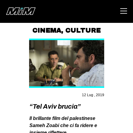
CINEMA
,
CULTURE
HOME
ABOUT
AREA
DEGENERAZIONE
GAZA FREESTYLE
CSOA LAMBRETTA
12 Lug , 2019
MSM
“Tel Aviv brucia”
STUDENTI TSUNAMI
Il brillante film del palestinese
ZAM
Sameh Zoabi che ci fa ridere e
insieme riflettere.