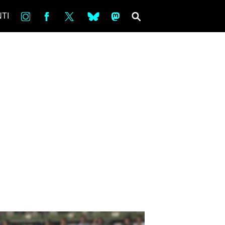
in
Fb
tw
bsky
ms
SEARCH
TI