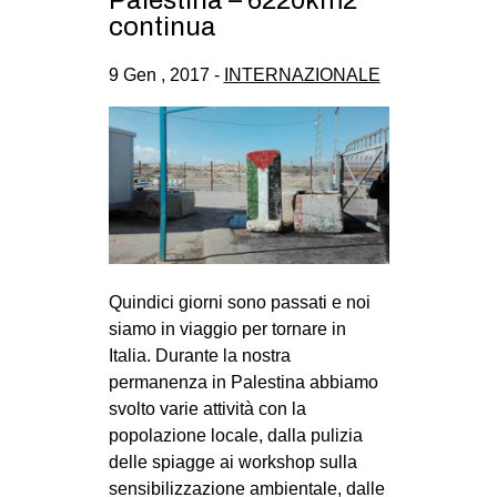
Palestina – 6220km2
CULTURE
continua
ARTE
9 Gen , 2017 -
INTERNAZIONALE
CINEMA
MANIFESTI
MUSICA
RECENSIONI
INTERNAZIONALE
AFRICA
Quindici giorni sono passati e noi
siamo in viaggio per tornare in
AMERICHE
Italia. Durante la nostra
ESTREMO ORIENTE
permanenza in Palestina abbiamo
EUROPA
svolto varie attività con la
popolazione locale, dalla pulizia
MEDIO ORIENTE
delle spiagge ai workshop sulla
MONDO
sensibilizzazione ambientale, dalle