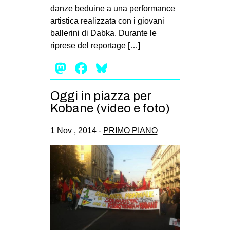
danze beduine a una performance
EVENTI
artistica realizzata con i giovani
ballerini di Dabka. Durante le
in
riprese del reportage […]
Fb
Mastodon
Facebook
Bluesky
tw
Oggi in piazza per
bsky
Kobane (video e foto)
ms
1 Nov , 2014 -
PRIMO PIANO
SEARCH