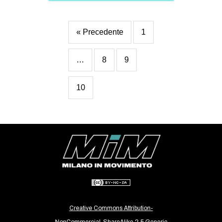
« Precedente
1
…
8
9
10
Creative Commons Attribution-