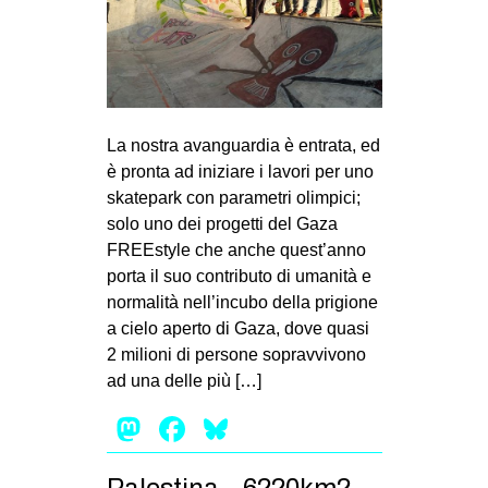
MILANO
MOBILITAZIONI
SPAZI
SPORT POPOLARE
La nostra avanguardia è entrata, ed
MOVIMENTI
è pronta ad iniziare i lavori per uno
skatepark con parametri olimpici;
AMBIENTE
solo uno dei progetti del Gaza
ANTIFASCISMO
FREEstyle che anche quest’anno
porta il suo contributo di umanità e
DIRITTO ALL’ABITARE
normalità nell’incubo della prigione
GENERI
a cielo aperto di Gaza, dove quasi
MIGRAZIONI
2 milioni di persone sopravvivono
ad una delle più […]
PRECARIATO
Mastodon
Facebook
Bluesky
REPRESSIONE
STUDENTI