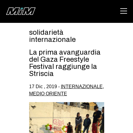
solidarietà
HOME
internazionale
ABOUT
La prima avanguardia
del Gaza Freestyle
AREA
Festival raggiunge la
Striscia
DEGENERAZIONE
GAZA FREESTYLE
17 Dic , 2019 -
INTERNAZIONALE
,
MEDIO ORIENTE
CSOA LAMBRETTA
MSM
STUDENTI TSUNAMI
ZAM