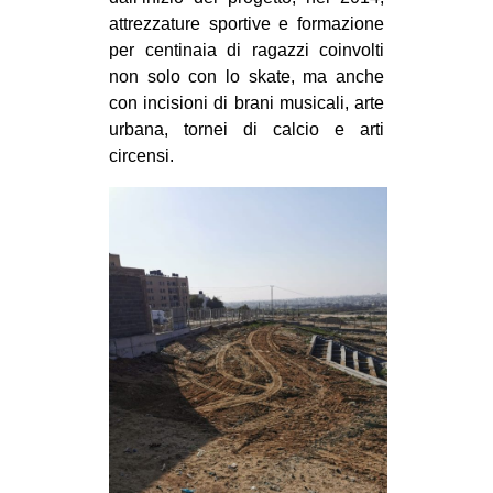
CULTURE
attrezzature sportive e formazione
per centinaia di ragazzi coinvolti
ARTE
non solo con lo skate, ma anche
CINEMA
con incisioni di brani musicali, arte
urbana, tornei di calcio e arti
MANIFESTI
circensi.
MUSICA
RECENSIONI
INTERNAZIONALE
AFRICA
AMERICHE
ESTREMO ORIENTE
EUROPA
MEDIO ORIENTE
MONDO