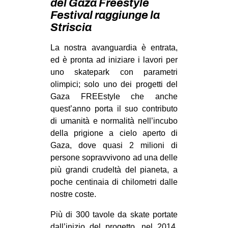
del Gaza Freestyle
MILANO
Festival raggiunge la
MOBILITAZIONI
Striscia
SPAZI
La nostra avanguardia è entrata,
SPORT POPOLARE
ed è pronta ad iniziare i lavori per
uno skatepark con parametri
MOVIMENTI
olimpici; solo uno dei progetti del
AMBIENTE
Gaza FREEstyle che anche
quest’anno porta il suo contributo
ANTIFASCISMO
di umanità e normalità nell’incubo
DIRITTO ALL’ABITARE
della prigione a cielo aperto di
Gaza, dove quasi 2 milioni di
GENERI
persone sopravvivono ad una delle
MIGRAZIONI
più grandi crudeltà del pianeta, a
poche centinaia di chilometri dalle
PRECARIATO
nostre coste.
REPRESSIONE
Più di 300 tavole da skate portate
STUDENTI
dall’inizio del progetto, nel 2014,