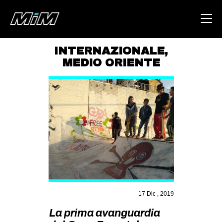
INTERNAZIONALE
,
MEDIO ORIENTE
HOME
ABOUT
AREA
DEGENERAZIONE
GAZA FREESTYLE
CSOA LAMBRETTA
MSM
STUDENTI TSUNAMI
17 Dic , 2019
ZAM
La prima avanguardia