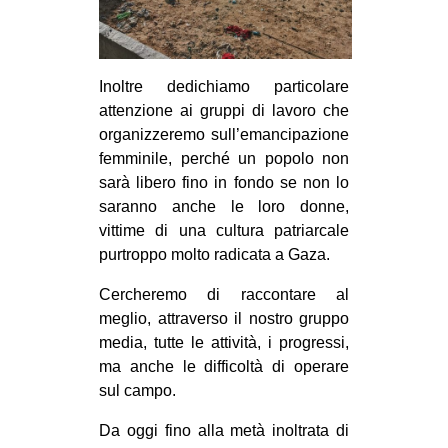
EVENTI
in
Inoltre dedichiamo particolare
attenzione ai gruppi di lavoro che
Fb
organizzeremo sull’emancipazione
femminile, perché un popolo non
tw
sarà libero fino in fondo se non lo
bsky
saranno anche le loro donne,
vittime di una cultura patriarcale
ms
purtroppo molto radicata a Gaza.
Cercheremo di raccontare al
SEARCH
meglio, attraverso il nostro gruppo
media, tutte le attività, i progressi,
ma anche le difficoltà di operare
sul campo.
Da oggi fino alla metà inoltrata di