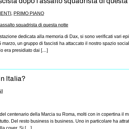
scista dopo l’assalto squadrista di questa
ENTI
,
PRIMO PIANO
azione dedicata alla memoria di Dax, si sono verificati vari epis
5 marzo, un gruppo di fascisti ha attaccato il nostro spazio social
o era presidiato dai […]
n Italia?
I
ne del centenario della Marcia su Roma, molti con in copertina il 
tutto. Del resto business is business. Uno in particolare ha attrat
la cover. Si […]