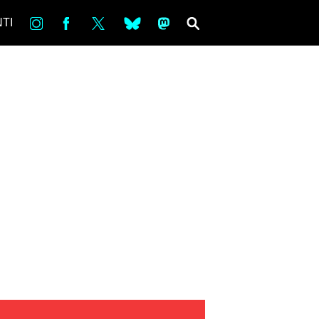
in
Fb
tw
bsky
ms
SEARCH
TI