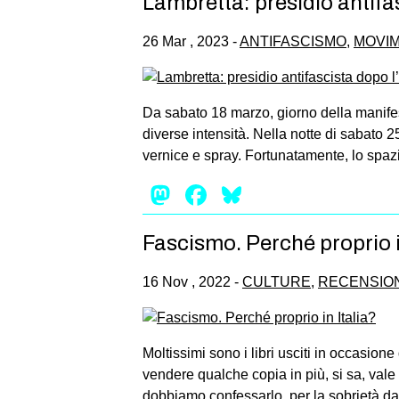
Lambretta: presidio antifa
26 Mar , 2023 -
ANTIFASCISMO
,
MOVIM
Da sabato 18 marzo, giorno della manifest
diverse intensità. Nella notte di sabato 2
vernice e spray. Fortunatamente, lo spazi
Mastodon
Facebook
Bluesky
Fascismo. Perché proprio i
16 Nov , 2022 -
CULTURE
,
RECENSION
Moltissimi sono i libri usciti in occasio
vendere qualche copia in più, si sa, vale 
dobbiamo confessarlo, per la sobrietà dal