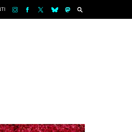
in
Fb
tw
bsky
ms
SEARCH
TI