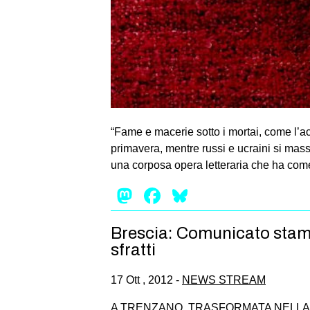
“Fame e macerie sotto i mortai, come l’acc
primavera, mentre russi e ucraini si mass
una corposa opera letteraria che ha com
Mastodon
Facebook
Bluesky
Brescia: Comunicato stampa
sfratti
17 Ott , 2012 -
NEWS STREAM
A TRENZANO, TRASFORMATA NELLA 