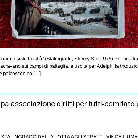
iaio resiste la città” (Stalingrado, Stormy Six, 1975) Per una tr
acravano sui campi di battaglia, è uscita per Adelphi la traduzi
e palcoscenico […]
 associazione diritti per tutti-comitato p
STALINGRADO DELLA LOTTA AGLI SFRATTI, VINCE L’UMA