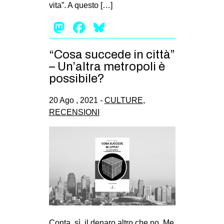
vita”. A questo […]
EVENTI
Mastodon
Facebook
Bluesky
in
“Cosa succede in città”
Fb
– Un’altra metropoli è
possibile?
tw
20 Ago , 2021 -
CULTURE
,
bsky
RECENSIONI
ms
SEARCH
Conta, sì, il denaro altro che no. Me