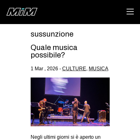
sussunzione
HOME
Quale musica
ABOUT
possibile?
AREA
1 Mar , 2026 -
CULTURE
,
MUSICA
DEGENERAZIONE
GAZA FREESTYLE
CSOA LAMBRETTA
MSM
STUDENTI TSUNAMI
ZAM
Negli ultimi giorni si è aperto un