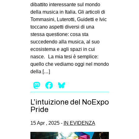
MILANO
dibattito interessante sul mondo
della musica in Italia. Gli articoli di
MOBILITAZIONI
Tommasini, Luterotti, Guidetti e Ivic
SPAZI
toccano aspetti diversi di una
stessa questione: cosa sta
SPORT POPOLARE
succedendo alla musica, al suo
MOVIMENTI
ecosistema e agli spazi in cui
nasce. La mia tesi è semplice:
AMBIENTE
quello che vediamo oggi nel mondo
ANTIFASCISMO
della […]
DIRITTO ALL’ABITARE
Mastodon
Facebook
Bluesky
GENERI
L’intuizione del NoExpo
MIGRAZIONI
Pride
PRECARIATO
REPRESSIONE
15 Apr , 2025 -
IN EVIDENZA
STUDENTI