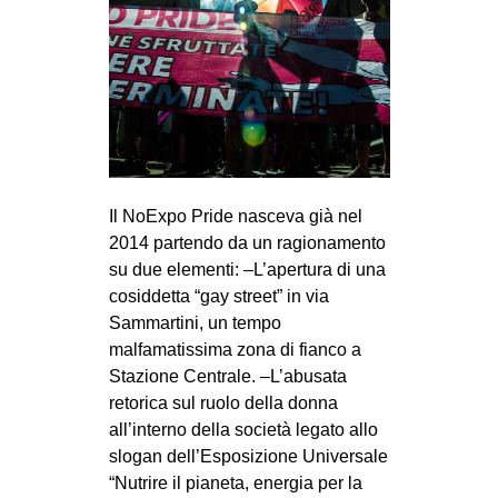
CULTURE
ARTE
CINEMA
MANIFESTI
MUSICA
RECENSIONI
Il NoExpo Pride nasceva già nel
2014 partendo da un ragionamento
INTERNAZIONALE
su due elementi: –L’apertura di una
AFRICA
cosiddetta “gay street” in via
Sammartini, un tempo
AMERICHE
malfamatissima zona di fianco a
ESTREMO ORIENTE
Stazione Centrale. –L’abusata
retorica sul ruolo della donna
EUROPA
all’interno della società legato allo
MEDIO ORIENTE
slogan dell’Esposizione Universale
“Nutrire il pianeta, energia per la
MONDO